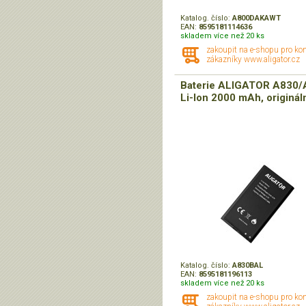
Katalog. číslo:
A800DAKAWT
EAN:
8595181114636
skladem více než 20 ks
zakoupit na e-shopu pro ko
zákazníky www.aligator.cz
Baterie ALIGATOR A830/
Li-Ion 2000 mAh, originál
Katalog. číslo:
A830BAL
EAN:
8595181196113
skladem více než 20 ks
zakoupit na e-shopu pro ko