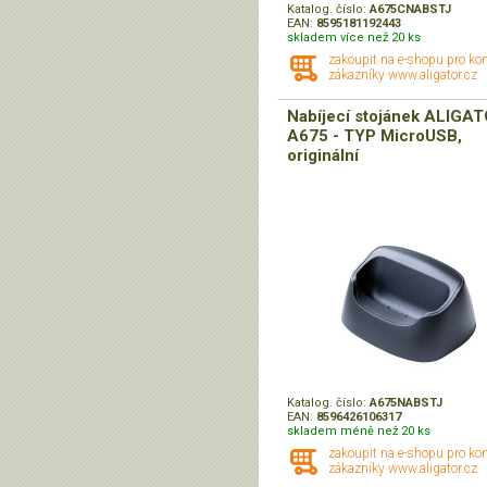
Katalog. číslo:
A675CNABSTJ
EAN:
8595181192443
skladem více než 20 ks
zakoupit na e-shopu pro ko
zákazníky www.aligator.cz
Nabíjecí stojánek ALIGA
A675 - TYP MicroUSB,
originální
Katalog. číslo:
A675NABSTJ
EAN:
8596426106317
skladem méně než 20 ks
zakoupit na e-shopu pro ko
zákazníky www.aligator.cz