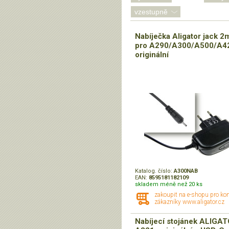
Nabíječka Aligator jack 2
pro A290/A300/A500/A4
originální
Katalog. číslo:
A300NAB
EAN:
8595181182109
skladem méně než 20 ks
zakoupit na e-shopu pro ko
zákazníky www.aligator.cz
Nabíjecí stojánek ALIGA