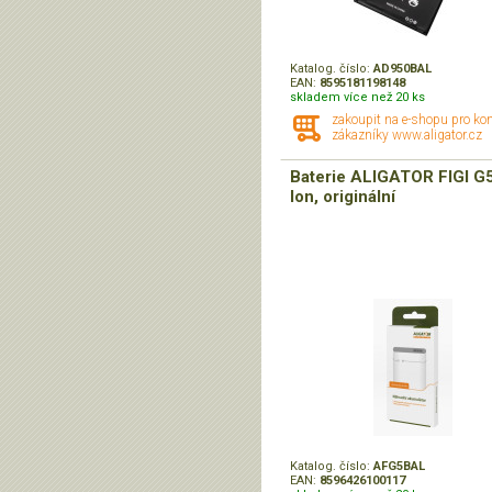
Katalog. číslo:
AD950BAL
EAN:
8595181198148
skladem více než 20 ks
zakoupit na e-shopu pro ko
zákazníky www.aligator.cz
Baterie ALIGATOR FIGI G5
Ion, originální
Katalog. číslo:
AFG5BAL
EAN:
8596426100117