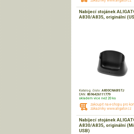
zákazníky www.aligator.cz
Nabíjecí stojánek ALIGA
A830/A835, originální (U
Katalog. číslo:
A830CNABSTJ
EAN:
8596426111779
skladem více než 20 ks
zakoupit na e-shopu pro ko
zákazníky www.aligator.cz
Nabíjecí stojánek ALIGA
A830/A835, originální (M
USB)