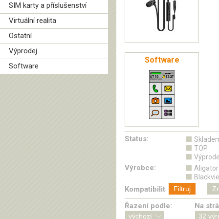
SIM karty a příslušenství
Virtuální realita
Ostatní
Výprodej
Software
Software
Status:
Sklade
TOP
Výprode
Výrobce:
Aligator
Blackvi
Kompatibilita:
Filtruj
Zr
Řazení podle:
Na str