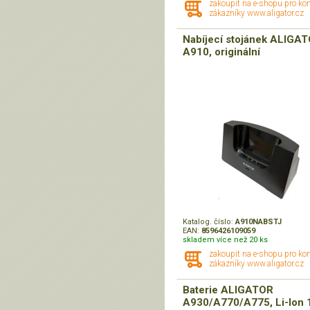
zakoupit na e-shopu pro ko
zákazníky www.aligator.cz
Nabíjecí stojánek ALIGA
A910, originální
Katalog. číslo:
A910NABSTJ
EAN:
8596426109059
skladem více než 20 ks
zakoupit na e-shopu pro ko
zákazníky www.aligator.cz
Baterie ALIGATOR
A930/A770/A775, Li-Ion 