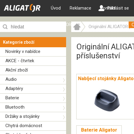
Úvod
Reklamace
Kontakt
Přihlásit se
ALIGATOR web
Originální ALIGATOR pří
Kategorie zboží
Originální ALIG
Novinky v nabídce
příslušenství
AKCE - čtvrtek
Akční zboží
Nabíjecí stojánky Aligato
Audio
Adaptéry
Baterie
Bluetooth
Držáky a stojánky
Chytrá domácnost
Baterie Aligator