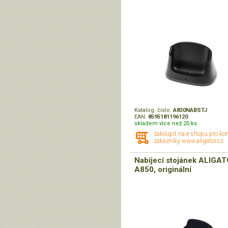
Katalog. číslo:
A830NABSTJ
EAN:
8595181196120
skladem více než 20 ks
zakoupit na e-shopu pro ko
zákazníky www.aligator.cz
Nabíjecí stojánek ALIGA
A850, originální