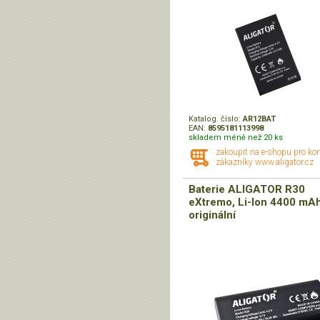
Katalog. číslo:
AR12BAT
EAN:
8595181113998
skladem méně než 20 ks
zakoupit na e-shopu pro ko
zákazníky www.aligator.cz
Baterie ALIGATOR R30
eXtremo, Li-Ion 4400 mAh
originální