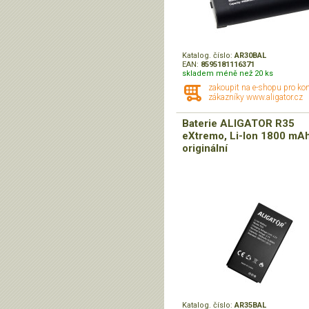
Katalog. číslo:
AR30BAL
EAN:
8595181116371
skladem méně než 20 ks
zakoupit na e-shopu pro ko
zákazníky www.aligator.cz
Baterie ALIGATOR R35
eXtremo, Li-Ion 1800 mAh
originální
Katalog. číslo:
AR35BAL