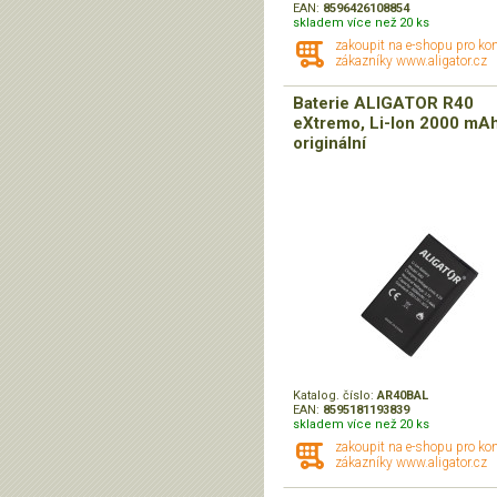
EAN:
8596426108854
skladem více než 20 ks
zakoupit na e-shopu pro ko
zákazníky www.aligator.cz
Baterie ALIGATOR R40
eXtremo, Li-Ion 2000 mAh
originální
Katalog. číslo:
AR40BAL
EAN:
8595181193839
skladem více než 20 ks
zakoupit na e-shopu pro ko
zákazníky www.aligator.cz