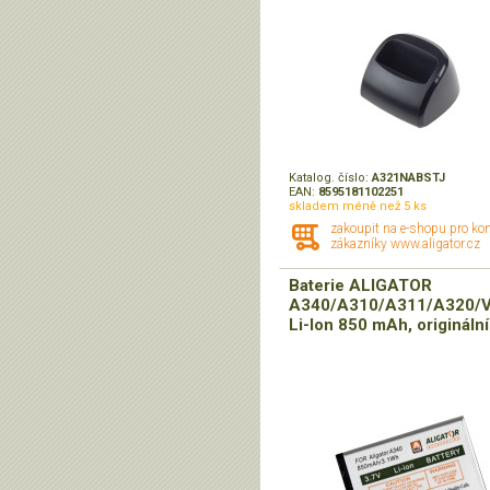
Katalog. číslo:
A321NABSTJ
EAN:
8595181102251
skladem méně než 5 ks
zakoupit na e-shopu pro ko
zákazníky www.aligator.cz
Baterie ALIGATOR
A340/A310/A311/A320/V
Li-Ion 850 mAh, originální