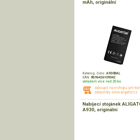
mAh, originální
Katalog. číslo:
A930BAL
EAN:
8596426109042
skladem více než 20 ks
zakoupit na e-shopu pro ko
zákazníky www.aligator.cz
Nabíjecí stojánek ALIGA
A930, originální