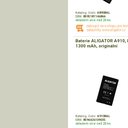
Katalog. číslo:
A890BAL
EAN:
8595181146866
skladem více než 20 ks
zakoupit na e-shopu pro ko
zákazníky www.aligator.cz
Baterie ALIGATOR A910, L
1300 mAh, originální
Katalog. číslo:
A910BAL
EAN:
8596426109035
skladem více než 20 ks