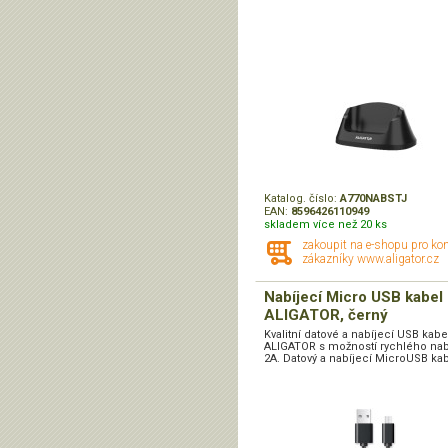
Katalog. číslo:
A770NABSTJ
EAN:
8596426110949
skladem více než 20 ks
zakoupit na e-shopu pro ko
zákazníky www.aligator.cz
Nabíjecí Micro USB kabel
ALIGATOR, černý
Kvalitní datové a nabíjecí USB kabe
ALIGATOR s možností rychlého nab
2A. Datový a nabíjecí MicroUSB kabe