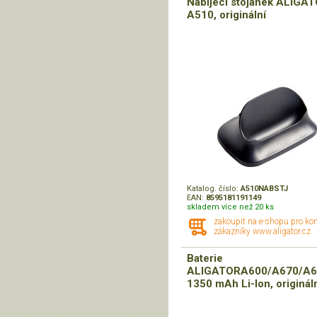
Nabíjecí stojánek ALIGA
A510, originální
Katalog. číslo:
A510NABSTJ
EAN:
8595181191149
skladem více než 20 ks
zakoupit na e-shopu pro ko
zákazníky www.aligator.cz
Baterie
ALIGATORA600/A670/A6
1350 mAh Li-Ion, originál