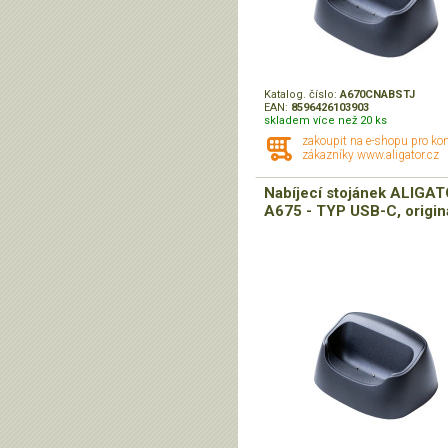
Katalog. číslo:
A670CNABSTJ
EAN:
8596426103903
skladem více než 20 ks
zakoupit na e-shopu pro ko
zákazníky www.aligator.cz
Nabíjecí stojánek ALIGA
A675 - TYP USB-C, origin