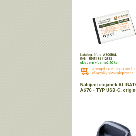
Katalog. číslo:
A600BAL
EAN:
8595181112533
skladem více než 20 ks
zakoupit na e-shopu pro ko
zákazníky www.aligator.cz
Nabíjecí stojánek ALIGA
A670 - TYP USB-C, origin