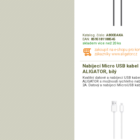
Katalog. číslo:
A800DAKA
EAN:
8595181188545
skladem více než 20 ks
zakoupit na e-shopu pro ko
zákazníky www.aligator.cz
Nabíjecí Micro USB kabel
ALIGATOR, bílý
Kvalitní datové a nabíjecí USB kabe
ALIGATOR s možností rychlého nab
2A. Datový a nabíjecí MicroUSB kabe