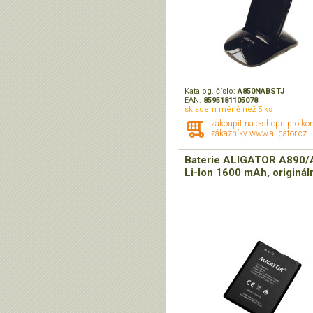
Katalog. číslo:
A850NABSTJ
EAN:
8595181105078
skladem méně než 5 ks
zakoupit na e-shopu pro ko
zákazníky www.aligator.cz
Baterie ALIGATOR A890/
Li-Ion 1600 mAh, originál