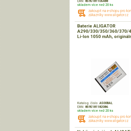
EAN:
8595181106488
skladem více než 20 ks
zakoupit na e-shopu pro ko
zákazníky www.aligator.cz
Baterie ALIGATOR
A290/330/350/360/370/4
Li-Ion 1050 mAh, originál
Katalog. číslo:
A500BAL
EAN:
8595181182086
skladem více než 20 ks
zakoupit na e-shopu pro ko
zákazníky www.aligator.cz