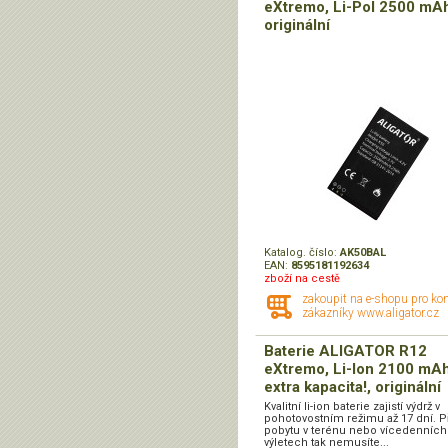
eXtremo, Li-Pol 2500 mA
originální
Katalog. číslo:
AK50BAL
EAN:
8595181192634
zboží na cestě
zakoupit na e-shopu pro ko
zákazníky www.aligator.cz
Baterie ALIGATOR R12
eXtremo, Li-Ion 2100 mAh
extra kapacita!, originální
Kvalitní li-ion baterie zajistí výdrž v
pohotovostním režimu až 17 dní. P
pobytu v terénu nebo vícedenních
výletech tak nemusíte...