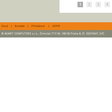
1
2
3
4
Úvod
|
Kontakt
|
Přihlášení
|
GDPR
© ADART COMPUTERS s.r.o., Čimická 717/34, 180 00 Praha 8, IČ: 25074547, DIČ:
CZ25074547 Zapsaná v OR, sp. zn.: C47307 u rejstříkového soudu v Praze