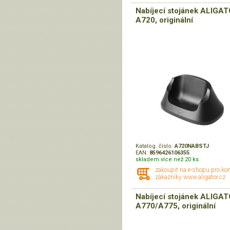
Nabíjecí stojánek ALIGA
A720, originální
Katalog. číslo:
A720NABSTJ
EAN:
8596426106355
skladem více než 20 ks
zakoupit na e-shopu pro ko
zákazníky www.aligator.cz
Nabíjecí stojánek ALIGA
A770/A775, originální