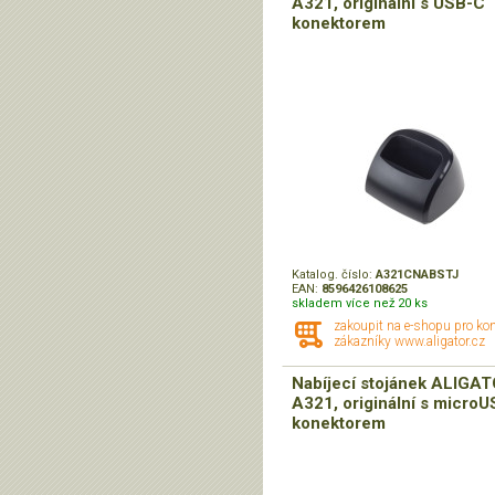
A321, originální s USB-C
konektorem
Katalog. číslo:
A321CNABSTJ
EAN:
8596426108625
skladem více než 20 ks
zakoupit na e-shopu pro ko
zákazníky www.aligator.cz
Nabíjecí stojánek ALIGA
A321, originální s micro
konektorem