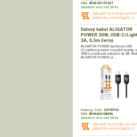
EAN:
8595181191927
skladem více než 20 ks
zakoupit na e-shopu pro ko
zákazníky www.aligator.cz
Datový kabel ALIGATOR
POWER 30W, USB-C/Light
3A, 0,5m černý
ALIGATOR POWER špičkový USB-
C/Lightning kabel nejvyšší kvality,
30W a možností nabíjení až 3A. Řa
ALIGATOR POWER je...
Katalog. číslo:
DATKP56
EAN:
8596426108496
skladem více než 20 ks
zakoupit na e-shopu pro ko
zákazníky www.aligator.cz