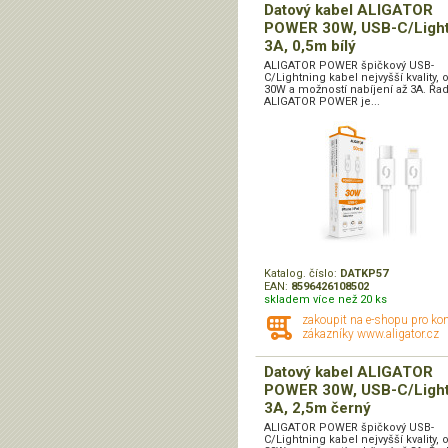
Datový kabel ALIGATOR
POWER 30W, USB-C/Light
3A, 0,5m bílý
ALIGATOR POWER špičkový USB-
C/Lightning kabel nejvyšší kvality,
30W a možností nabíjení až 3A. Řa
ALIGATOR POWER je...
Katalog. číslo:
DATKP57
EAN:
8596426108502
skladem více než 20 ks
zakoupit na e-shopu pro ko
zákazníky www.aligator.cz
Datový kabel ALIGATOR
POWER 30W, USB-C/Light
3A, 2,5m černý
ALIGATOR POWER špičkový USB-
C/Lightning kabel nejvyšší kvality,