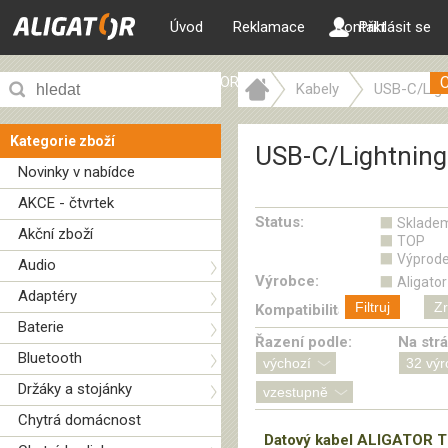
Úvod
Reklamace
Kontakt
Přihlásit se
ALIGATOR web
Kabely
USB-C/Ligh
Kategorie zboží
USB-C/Lightning
Novinky v nabídce
AKCE - čtvrtek
Status:
Sklade
Akční zboží
TOP
Výprode
Audio
Výrobce:
Aligator
Adaptéry
Filtruj
Zr
Kompatibilita:
Baterie
Řazení podle:
Na str
Bluetooth
Držáky a stojánky
Chytrá domácnost
Datový kabel ALIGATOR 