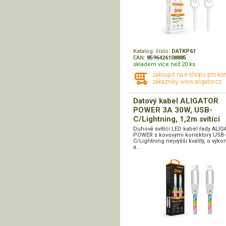
Katalog. číslo:
DATKP61
EAN:
8596426108885
skladem více než 20 ks
zakoupit na e-shopu pro ko
zákazníky www.aligator.cz
Datový kabel ALIGATOR
POWER 3A 30W, USB-
C/Lightning, 1,2m svítící
Duhově svítící LED kabel řady ALI
POWER s kovovými konektory USB-
C/Lightning nejvyšší kvality, o výk
a...