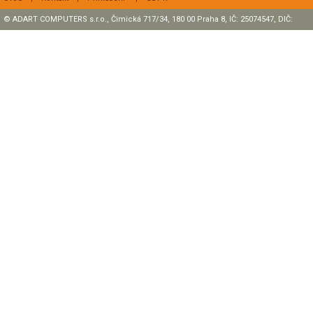
© ADART COMPUTERS s.r.o., Čimická 717/34, 180 00 Praha 8, IČ: 25074547, DIČ:
CZ25074547 Zapsaná v OR, sp. zn.: C47307 u rejstříkového soudu v Praze