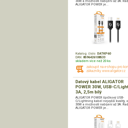
30W a možností nabíjení až 3A. Řa
ALIGATOR POWER je...
Katalog. číslo:
DATKP60
EAN:
8596426108533
skladem více než 20 ks
zakoupit na e-shopu pro ko
zákazníky www.aligator.cz
Datový kabel ALIGATOR
POWER 30W, USB-C/Light
3A, 2,5m bílý
ALIGATOR POWER špičkový USB-
C/Lightning kabel nejvyšší kvality,
30W a možností nabíjení až 3A. Řa
ALIGATOR POWER je...