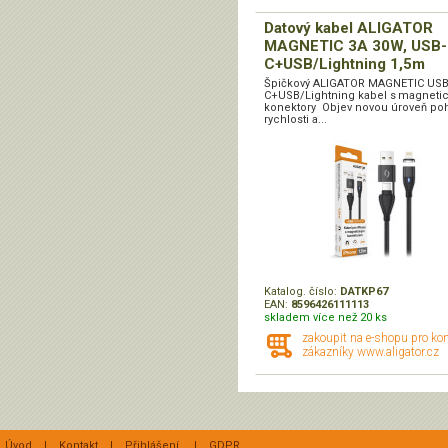
Datový kabel ALIGATOR
MAGNETIC 3A 30W, USB-
C+USB/Lightning 1,5m
Špičkový ALIGATOR MAGNETIC USB
C+USB/Lightning kabel s magneti
konektory Objev novou úroveň poh
rychlosti a...
Katalog. číslo:
DATKP67
EAN:
8596426111113
skladem více než 20 ks
zakoupit na e-shopu pro ko
zákazníky www.aligator.cz
Úvod
|
Kontakt
|
Přihlášení
|
GDPR