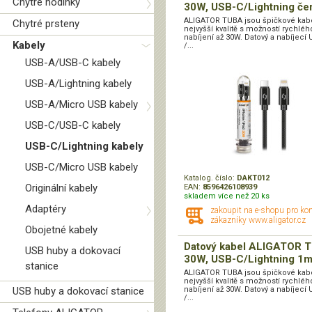
Chytré hodinky
30W, USB-C/Lightning če
ALIGATOR TUBA jsou špičkové kabe
Chytré prsteny
nejvyšší kvalitě s možností rychléh
nabíjení až 30W. Datový a nabíjecí
Kabely
/...
USB-A/USB-C kabely
USB-A/Lightning kabely
USB-A/Micro USB kabely
USB-C/USB-C kabely
USB-C/Lightning kabely
USB-C/Micro USB kabely
Katalog. číslo:
DAKT012
Originální kabely
EAN:
8596426108939
skladem více než 20 ks
Adaptéry
zakoupit na e-shopu pro ko
zákazníky www.aligator.cz
Obojetné kabely
Datový kabel ALIGATOR 
USB huby a dokovací
30W, USB-C/Lightning 1m 
stanice
ALIGATOR TUBA jsou špičkové kabe
nejvyšší kvalitě s možností rychléh
USB huby a dokovací stanice
nabíjení až 30W. Datový a nabíjecí
/...