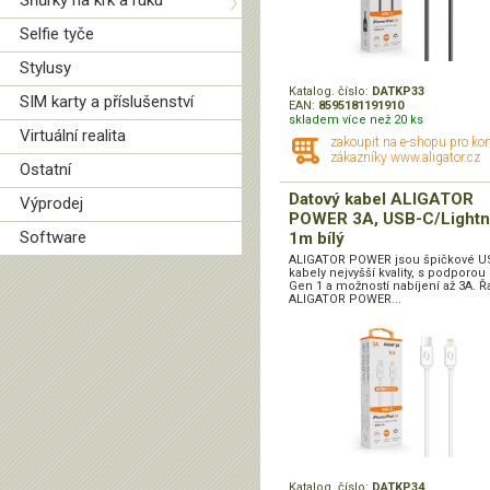
Šňůrky na krk a ruku
Selfie tyče
Stylusy
Katalog. číslo:
DATKP33
SIM karty a příslušenství
EAN:
8595181191910
skladem více než 20 ks
Virtuální realita
zakoupit na e-shopu pro ko
zákazníky www.aligator.cz
Ostatní
Datový kabel ALIGATOR
Výprodej
POWER 3A, USB-C/Lightn
Software
1m bílý
ALIGATOR POWER jsou špičkové U
kabely nejvyšší kvality, s podporou
Gen 1 a možností nabíjení až 3A. Ř
ALIGATOR POWER...
Katalog. číslo:
DATKP34