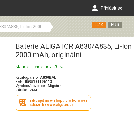
Přihlásit se
CZK
EUR
0/A835, Li-Ion 2000 ...
Baterie ALIGATOR A830/A835, Li-Ion
2000 mAh, originální
skladem více než 20 ks
Katalog. číslo:
A830BAL
EAN:
8595181196113
Výrobce/dovozce:
Aligator
Záruka:
24M
zakoupit na e-shopu pro koncové
zákazníky www.aligator.cz