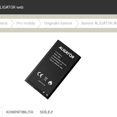
LIGATOR web
terie
Pro mobily
Originální baterie
Baterie ALIGATOR A83
KOMPATIBILITA
SDÍLEJ!