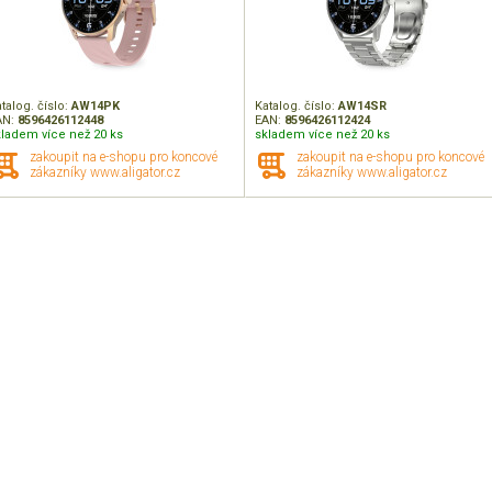
talog. číslo:
AW14PK
Katalog. číslo:
AW14SR
AN:
8596426112448
EAN:
8596426112424
kladem více než 20 ks
skladem více než 20 ks
zakoupit na e-shopu pro koncové
zakoupit na e-shopu pro koncové
zákazníky www.aligator.cz
zákazníky www.aligator.cz