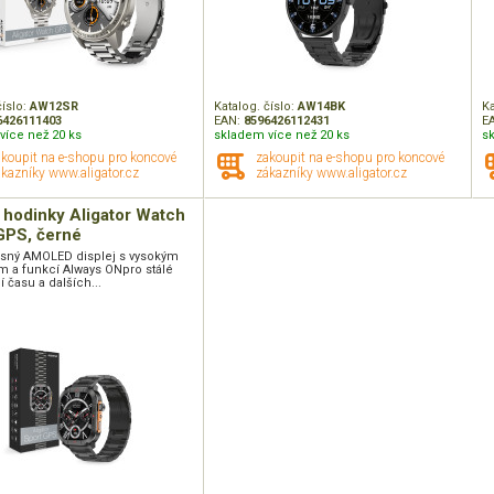
číslo:
AW12SR
Katalog. číslo:
AW14BK
Ka
6426111403
EAN:
8596426112431
E
více než 20 ks
skladem více než 20 ks
s
akoupit na e-shopu pro koncové
zakoupit na e-shopu pro koncové
kazníky www.aligator.cz
zákazníky www.aligator.cz
 hodinky Aligator Watch
GPS, černé
jasný AMOLED displej s vysokým
m a funkcí Always ONpro stálé
 času a dalších...