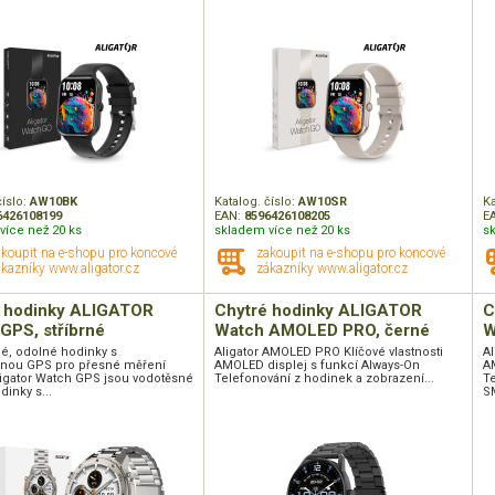
číslo:
AW10BK
Katalog. číslo:
AW10SR
Ka
6426108199
EAN:
8596426108205
E
více než 20 ks
skladem více než 20 ks
s
akoupit na e-shopu pro koncové
zakoupit na e-shopu pro koncové
kazníky www.aligator.cz
zákazníky www.aligator.cz
é hodinky ALIGATOR
Chytré hodinky ALIGATOR
C
GPS, stříbrné
Watch AMOLED PRO, černé
W
é, odolné hodinky s
Aligator AMOLED PRO Klíčové vlastnosti
Al
anou GPS pro přesné měření
AMOLED displej s funkcí Always-On
A
Aligator Watch GPS jsou vodotěsné
Telefonování z hodinek a zobrazení...
T
dinky s...
SM