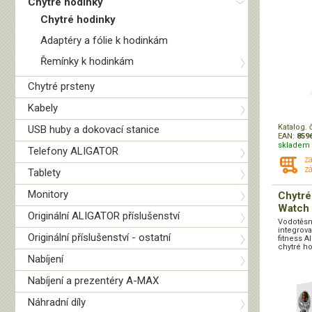
Chytré hodinky
Chytré hodinky
Adaptéry a fólie k hodinkám
Řemínky k hodinkám
Chytré prsteny
Kabely
Katalog. 
USB huby a dokovací stanice
EAN:
859
skladem 
Telefony ALIGATOR
z
zá
Tablety
Monitory
Chytr
Watch 
Originální ALIGATOR příslušenství
Vodotěsn
integrov
Originální příslušenství - ostatní
fitness 
chytré ho
Nabíjení
Nabíjení a prezentéry A-MAX
Náhradní díly