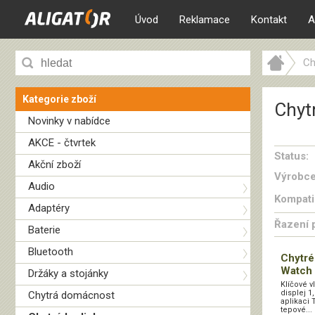
Úvod
Reklamace
Kontakt
A
Ch
Kategorie zboží
Chyt
Novinky v nabídce
AKCE - čtvrtek
Status:
Akční zboží
Výrobce
Audio
Kompatib
Adaptéry
Řazení 
Baterie
Bluetooth
Chytr
Watch 
Držáky a stojánky
Klíčové v
displej 1
Chytrá domácnost
aplikaci
tepové...