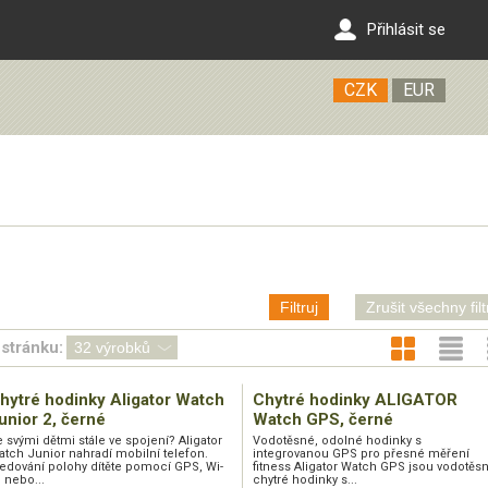
Přihlásit se
CZK
EUR
Filtruj
Zrušit všechny filt
stránku:
hytré hodinky Aligator Watch
Chytré hodinky ALIGATOR
unior 2, černé
Watch GPS, černé
 svými dětmi stále ve spojení? Aligator
Vodotěsné, odolné hodinky s
tch Junior nahradí mobilní telefon.
integrovanou GPS pro přesné měření
ledování polohy dítěte pomocí GPS, Wi-
fitness Aligator Watch GPS jsou vodotěs
, nebo...
chytré hodinky s...