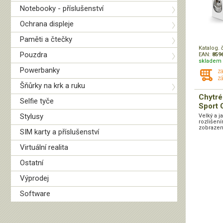
Notebooky - příslušenství
Ochrana displeje
Paměti a čtečky
Katalog. 
Pouzdra
EAN:
859
skladem 
Powerbanky
z
zá
Šňůrky na krk a ruku
Chytré
Selfie tyče
Sport 
Stylusy
Velký a 
rozlišení
zobrazení
SIM karty a příslušenství
Virtuální realita
Ostatní
Výprodej
Software