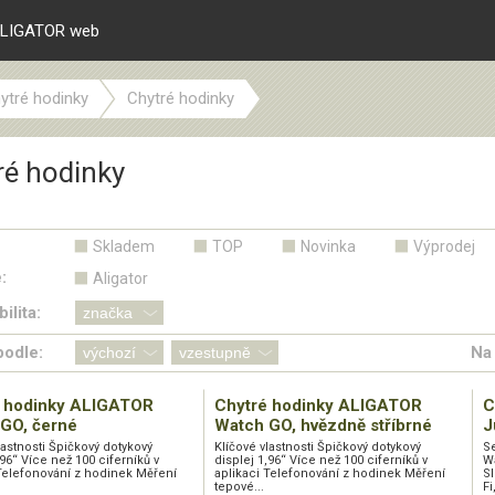
LIGATOR web
ytré hodinky
Chytré hodinky
ré hodinky
Skladem
TOP
Novinka
Výprodej
:
Aligator
ilita:
podle:
Na 
é hodinky ALIGATOR
Chytré hodinky ALIGATOR
C
GO, černé
Watch GO, hvězdně stříbrné
J
lastnosti Špičkový dotykový
Klíčové vlastnosti Špičkový dotykový
Se
,96“ Více než 100 ciferníků v
displej 1,96“ Více než 100 ciferníků v
Wa
 Telefonování z hodinek Měření
aplikaci Telefonování z hodinek Měření
S
tepové...
Fi