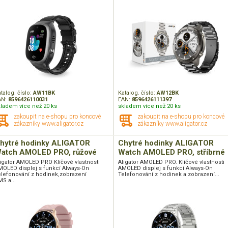
talog. číslo:
AW11BK
Katalog. číslo:
AW12BK
AN:
8596426110031
EAN:
8596426111397
kladem více než 20 ks
skladem více než 20 ks
zakoupit na e-shopu pro koncové
zakoupit na e-shopu pro koncové
zákazníky www.aligator.cz
zákazníky www.aligator.cz
hytré hodinky ALIGATOR
Chytré hodinky ALIGATOR
atch AMOLED PRO, růžové
Watch AMOLED PRO, stříbrné
igator AMOLED PRO Klíčové vlastnosti
Aligator AMOLED PRO. Klíčové vlastnosti
MOLED displej s funkcí Always-On
AMOLED displej s funkcí Always-On
elefonování z hodinek,zobrazení
Telefonování z hodinek a zobrazení...
S a...