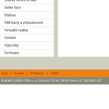
Šňůrky na krk a ruku
Selfie tyče
Stylusy
SIM karty a příslušenství
Virtuální realita
Ostatní
Výprodej
Software
Úvod
|
Kontakt
|
Přihlášení
|
GDPR
© ADART COMPUTERS s.r.o., Čimická 717/34, 180 00 Praha 8, IČ: 25074547, DIČ:
CZ25074547 Zapsaná v OR, sp. zn.: C47307 u rejstříkového soudu v Praze