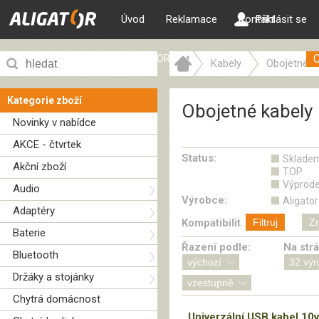
Úvod
Reklamace
Kontakt
Přihlásit se
ALIGATOR web
Kabely
Obojetné k
Kategorie zboží
Obojetné kabely
Novinky v nabídce
AKCE - čtvrtek
Status:
Sklade
Akční zboží
TOP
Výprode
Audio
Výrobce:
Aligator
Adaptéry
Kompatibilita:
Filtruj
Zr
Baterie
Řazení podle:
Na str
Bluetooth
Držáky a stojánky
Chytrá domácnost
Univerzální USB kabel 10v