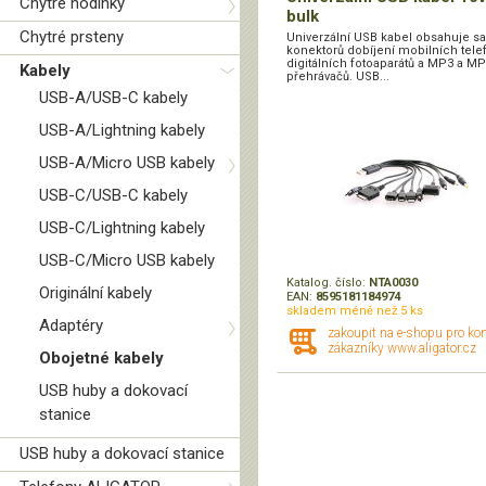
Chytré hodinky
bulk
Chytré prsteny
Univerzální USB kabel obsahuje s
konektorů dobíjení mobilních tele
digitálních fotoaparátů a MP3 a M
Kabely
přehrávačů. USB...
USB-A/USB-C kabely
USB-A/Lightning kabely
USB-A/Micro USB kabely
USB-C/USB-C kabely
USB-C/Lightning kabely
USB-C/Micro USB kabely
Katalog. číslo:
NTA0030
Originální kabely
EAN:
8595181184974
skladem méně než 5 ks
Adaptéry
zakoupit na e-shopu pro ko
zákazníky www.aligator.cz
Obojetné kabely
USB huby a dokovací
stanice
USB huby a dokovací stanice