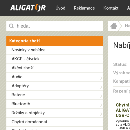
Úvod
Reklamace
Kontakt
A
Na
Kategorie zboží
Nabí
Novinky v nabídce
AKCE - čtvrtek
Status:
Akční zboží
Výrobce
Audio
Kompatib
Adaptéry
Řazení 
Baterie
Bluetooth
Chytrá
ALIGAT
Držáky a stojánky
USB-C 
Chytrá domácnost
Výkonná 
auta ALI
+ USB-A 