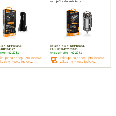
.
nabíječka do auta řady...
číslo:
CHPD0005
Katalog. číslo:
CHPD0006
5181194577
EAN:
8596426101695
více než 20 ks
skladem více než 20 ks
akoupit na e-shopu pro koncové
zakoupit na e-shopu pro koncové
kazníky www.aligator.cz
zákazníky www.aligator.cz