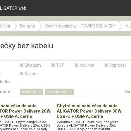
LIGATOR web
bíjení
Do auta
Rychlé nabíječky - POWER DELIVERY
Na
ječky bez kabelu
Skladem
TOP
Novinka
Výprodej
:
Aligator
ilita:
podle:
Na 
 nabíječka do auta
Chytrá mini nabíječka do auta
OR Power Delivery 20W,
ALIGATOR Power Delivery 30W,
+ USB-A, černá
USB-C + USB-A, černá
a SMART Chytrá nabíječka do
Výkonná a SMART Chytrá mini nabíječka
GATOR Power Delivery 20W, USB-C
do auta ALIGATOR Power Delivery 30W,
Výkonná nabíječka do auta řady
USB-C + USB-A Výkonná miniaturní