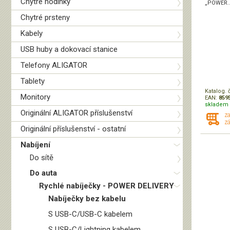
Chytré hodinky
„POWER..
Chytré prsteny
Kabely
USB huby a dokovací stanice
Telefony ALIGATOR
Tablety
Katalog. 
Monitory
EAN:
859
skladem 
Originální ALIGATOR příslušenství
z
zá
Originální příslušenství - ostatní
Nabíjení
Do sítě
Do auta
Rychlé nabíječky - POWER DELIVERY
Nabíječky bez kabelu
S USB-C/USB-C kabelem
S USB-C/Lightning kabelem