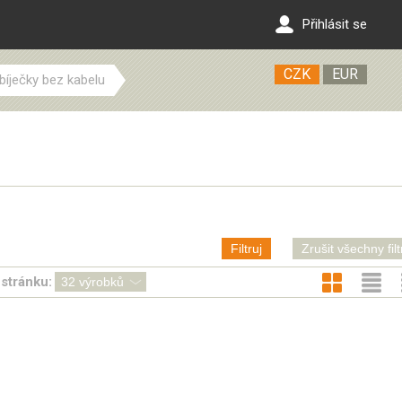
Přihlásit se
CZK
EUR
bíječky bez kabelu
Filtruj
Zrušit všechny filt
stránku: