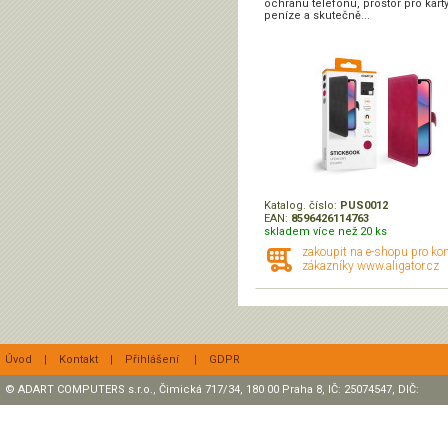
ochranu telefonu, prostor pro karty
peníze a skutečně...
Katalog. číslo:
PUS0012
EAN:
8596426114763
skladem více než 20 ks
zakoupit na e-shopu pro ko
zákazníky www.aligator.cz
Úvod
|
Kontakt
|
Přihlášení
|
GDPR
© ADART COMPUTERS s.r.o., Čimická 717/34, 180 00 Praha 8, IČ: 25074547, DIČ:
CZ25074547 Zapsaná v OR, sp. zn.: C47307 u rejstříkového soudu v Praze