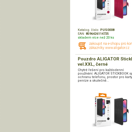
Katalog. číslo:
PUS0008
EAN:
8596426114725
skladem více než 20 ks
zakoupit na e-shopu pro ko
zákazníky www.aligator.cz
Pouzdro ALIGATOR Stick
vel.XXL, černé
Chytré řešení pro každodenní
používání. ALIGATOR STICKBOOK s
ochranu telefonu, prostor pro karty
peníze a skutečně...