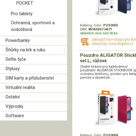
POCKET
Pro tablety
Ochranná, sportovní a
Katalog. číslo:
PUS0003
vodotěsná
EAN:
8596426114671
skladem více než 20 ks
zakoupit na e-shopu pro ko
Powerbanky
zákazníky www.aligator.cz
Šňůrky na krk a ruku
Pouzdro ALIGATOR Stick
Selfie tyče
vel.L, růžové
Chytré řešení pro každodenní
Stylusy
používání. ALIGATOR STICKBOOK s
ochranu telefonu, prostor pro karty
SIM karty a příslušenství
peníze a skutečně...
Virtuální realita
Ostatní
Výprodej
Software
Katalog. číslo:
PUS0004