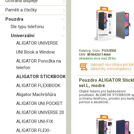
Ochrana displeje
Paměti a čtečky
Pouzdra
Dle typu telefonu
Univerzální
ALIGATOR UNIVERSE
Katalog. číslo:
PUS0002
UNI Book a Window
EAN:
8596426114664
skladem více než 20 ks
ALIGATOR Ponožka na
zakoupit na e-shopu pro ko
telefon
zákazníky www.aligator.cz
ALIGATOR STICKBOOK
Pouzdro ALIGATOR Stick
ALIGATOR FLEXIBOOK
vel.L, modré
Chytré řešení pro každodenní
Aligator Machršňůra
používání. ALIGATOR STICKBOOK s
ochranu telefonu, prostor pro karty
peníze a skutečně...
ALIGATOR UNI POCKET
ALIGATOR UNIVERSE 20
ALIGATOR UNI-FIX
ALIGATOR FLEXI-