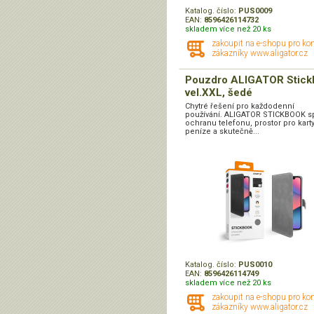
Katalog. číslo:
PUS0009
EAN:
8596426114732
skladem více než 20 ks
zakoupit na e-shopu pro ko
zákazníky www.aligator.cz
Pouzdro ALIGATOR Stick
vel.XXL, šedé
Chytré řešení pro každodenní
používání. ALIGATOR STICKBOOK s
ochranu telefonu, prostor pro karty
peníze a skutečně...
Katalog. číslo:
PUS0010
EAN:
8596426114749
skladem více než 20 ks
zakoupit na e-shopu pro ko
zákazníky www.aligator.cz