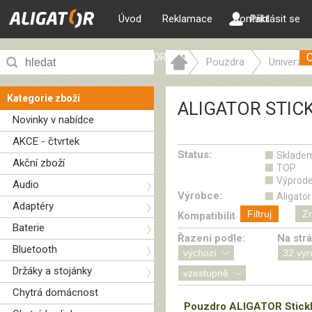
Úvod
Reklamace
Kontakt
Přihlásit se
ALIGATOR web
Pouzdra
Univerzál
ALIGATOR STICKBOOK
Kategorie zboží
ALIGATOR STIC
Novinky v nabídce
AKCE - čtvrtek
Status:
Sklade
Akční zboží
TOP
Výprode
Audio
Výrobce:
Aligator
Adaptéry
Filtruj
Zr
Kompatibilita:
Baterie
Řazení podle:
Na str
Bluetooth
Držáky a stojánky
Chytrá domácnost
Pouzdro ALIGATOR Stick