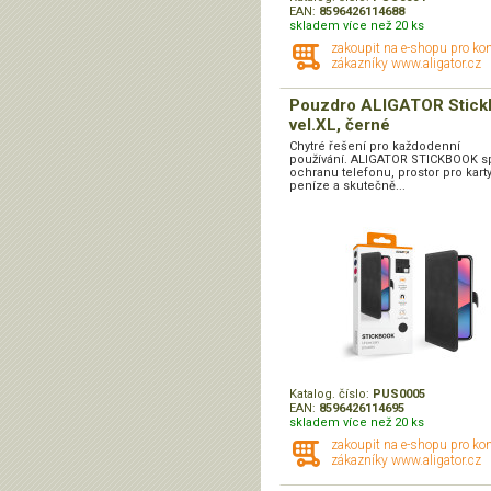
EAN:
8596426114688
skladem více než 20 ks
zakoupit na e-shopu pro ko
zákazníky www.aligator.cz
Pouzdro ALIGATOR Stick
vel.XL, černé
Chytré řešení pro každodenní
používání. ALIGATOR STICKBOOK s
ochranu telefonu, prostor pro karty
peníze a skutečně...
Katalog. číslo:
PUS0005
EAN:
8596426114695
skladem více než 20 ks
zakoupit na e-shopu pro ko
zákazníky www.aligator.cz