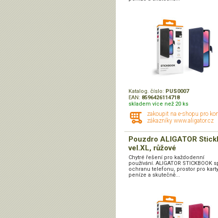
Katalog. číslo:
PUS0007
EAN:
8596426114718
skladem více než 20 ks
zakoupit na e-shopu pro ko
zákazníky www.aligator.cz
Pouzdro ALIGATOR Stick
vel.XL, růžové
Chytré řešení pro každodenní
používání. ALIGATOR STICKBOOK s
ochranu telefonu, prostor pro karty
peníze a skutečně...