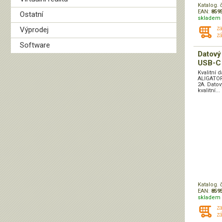
Katalog. 
EAN:
859
Ostatní
skladem 
z
Výprodej
zá
Software
Datový
USB-C 
Kvalitní 
ALIGATOR
2A. Datov
kvalitní...
Katalog. 
EAN:
859
skladem 
z
zá