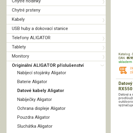
Chytré hodinky
Chytré prsteny
Kabely
USB huby a dokovací stanice
Telefony ALIGATOR
Tablety
Katalog. 
Monitory
EAN:
859
skladem 
Originální ALIGATOR příslušenství
z
Nabíjecí stojánky Aligator
zá
Baterie Aligator
Datový
RX550 n
Datové kabely Aligator
Datový a 
prodlou
Nabíječky Aligator
outdooro
vyznačuje
Ochrana displeje Aligator
Pouzdra Aligator
Sluchátka Aligator