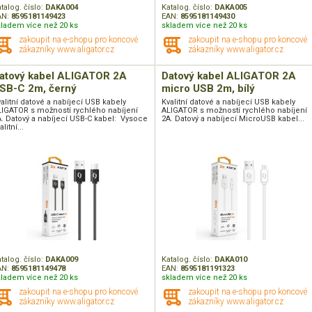
talog. číslo:
DAKA004
Katalog. číslo:
DAKA005
AN:
8595181149423
EAN:
8595181149430
kladem více než 20 ks
skladem více než 20 ks
zakoupit na e-shopu pro koncové
zakoupit na e-shopu pro koncové
zákazníky www.aligator.cz
zákazníky www.aligator.cz
atový kabel ALIGATOR 2A
Datový kabel ALIGATOR 2A
SB-C 2m, černý
micro USB 2m, bílý
alitní datové a nabíjecí USB kabely
Kvalitní datové a nabíjecí USB kabely
LIGATOR s možností rychlého nabíjení
ALIGATOR s možností rychlého nabíjení
. Datový a nabíjecí USB-C kabel: Vysoce
2A. Datový a nabíjecí MicroUSB kabel...
alitní...
talog. číslo:
DAKA009
Katalog. číslo:
DAKA010
AN:
8595181149478
EAN:
8595181191323
kladem více než 20 ks
skladem více než 20 ks
zakoupit na e-shopu pro koncové
zakoupit na e-shopu pro koncové
zákazníky www.aligator.cz
zákazníky www.aligator.cz