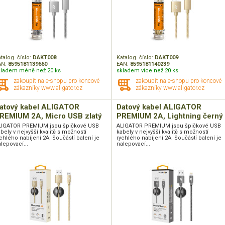
talog. číslo:
DAKT008
Katalog. číslo:
DAKT009
AN:
8595181139660
EAN:
8595181140239
kladem méně než 20 ks
skladem více než 20 ks
zakoupit na e-shopu pro koncové
zakoupit na e-shopu pro koncové
zákazníky www.aligator.cz
zákazníky www.aligator.cz
atový kabel ALIGATOR
Datový kabel ALIGATOR
REMIUM 2A, Micro USB zlatý
PREMIUM 2A, Lightning černý
LIGATOR PREMIUM jsou špičkové USB
ALIGATOR PREMIUM jsou špičkové USB
bely v nejvyšší kvalitě s možností
kabely v nejvyšší kvalitě s možností
chlého nabíjení 2A. Součástí balení je
rychlého nabíjení 2A. Součástí balení je
lepovací...
nalepovací...