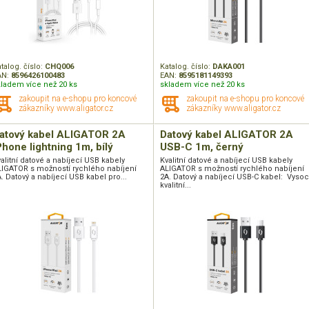
talog. číslo:
CHQ006
Katalog. číslo:
DAKA001
AN:
8596426100483
EAN:
8595181149393
kladem více než 20 ks
skladem více než 20 ks
zakoupit na e-shopu pro koncové
zakoupit na e-shopu pro koncové
zákazníky www.aligator.cz
zákazníky www.aligator.cz
atový kabel ALIGATOR 2A
Datový kabel ALIGATOR 2A
Phone lightning 1m, bílý
USB-C 1m, černý
alitní datové a nabíjecí USB kabely
Kvalitní datové a nabíjecí USB kabely
LIGATOR s možností rychlého nabíjení
ALIGATOR s možností rychlého nabíjení
. Datový a nabíjecí USB kabel pro...
2A. Datový a nabíjecí USB-C kabel: Vyso
kvalitní...