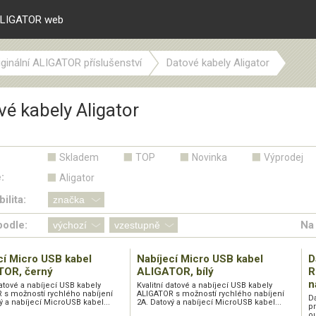
LIGATOR web
iginální ALIGATOR příslušenství
Datové kabely Aligator
é kabely Aligator
Skladem
TOP
Novinka
Výprodej
:
Aligator
ilita:
podle:
Na 
cí Micro USB kabel
Nabíjecí Micro USB kabel
D
TOR, černý
ALIGATOR, bílý
R
n
datové a nabíjecí USB kabely
Kvalitní datové a nabíjecí USB kabely
 s možností rychlého nabíjení
ALIGATOR s možností rychlého nabíjení
Da
ý a nabíjecí MicroUSB kabel...
2A. Datový a nabíjecí MicroUSB kabel...
p
o