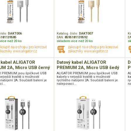
číslo:
DAKT006
Katalog. číslo:
DAKT007
Ka
5181139585
EAN:
8595181139592
E
více než 20 ks
skladem více než 20 ks
s
akoupit na e-shopu pro koncové
zakoupit na e-shopu pro koncové
kazníky www.aligator.cz
zákazníky www.aligator.cz
 kabel ALIGATOR
Datový kabel ALIGATOR
D
M 2A, Micro USB černý
PREMIUM 2A, Micro USB šedý
P
 PREMIUM jsou špičkové USB
ALIGATOR PREMIUM jsou špičkové USB
A
nejvyšší kvalitě s možností
kabely v nejvyšší kvalitě s možností
ka
nabíjení 2A. Součástí balení je
rychlého nabíjení 2A. Součástí balení je
ry
í...
nalepovací...
na