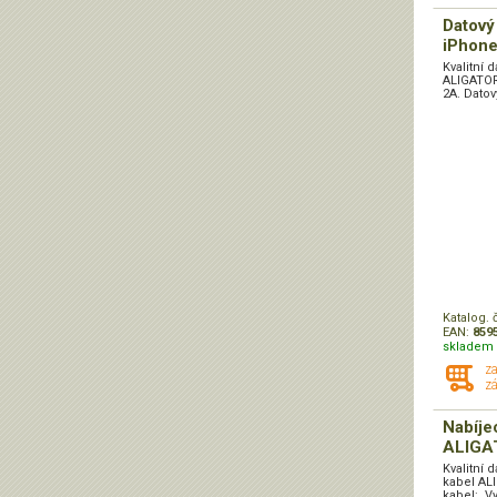
Datový
iPhone
Kvalitní 
ALIGATOR
2A. Datov
Katalog. 
EAN:
859
skladem 
z
zá
Nabíje
ALIGA
Kvalitní 
kabel AL
kabel: Vy