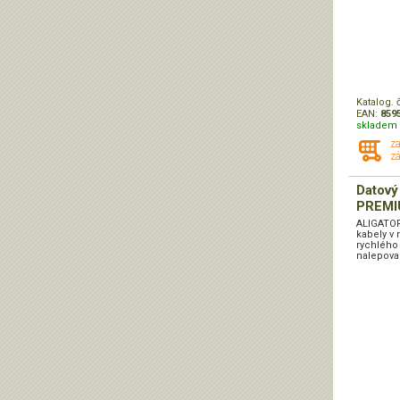
Katalog. 
EAN:
859
skladem 
z
zá
Datový
PREMIU
ALIGATOR
kabely v 
rychlého 
nalepovac