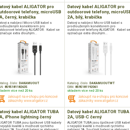
atový kabel ALIGATOR pro
Datový kabel ALIGATOR pro
utdoorové telefony, microUSB
outdoorové telefony, microUS
A, černý, krabička
2A, bílý, krabička
tový a nabíjecí Micro-USB kabel s
Datový a nabíjecí Micro-USB kabel s
rodlouženým konektorem pro
prodlouženým konektorem pro
utdoorové telefony ALIGATOR: Kabel se
outdoorové telefony ALIGATOR: Kabel s
značuje extra dlouhým...
vyznačuje extra dlouhým...
talog. číslo:
DAKAMUOUT
Katalog. číslo:
DAKAMUOUTWT
AN:
8595181182635
EAN:
8595181192061
kladem více než 20 ks
skladem více než 20 ks
zakoupit na e-shopu pro koncové
zakoupit na e-shopu pro koncové
zákazníky www.aligator.cz
zákazníky www.aligator.cz
atový kabel ALIGATOR TUBA
Datový kabel ALIGATOR TUBA
A, iPhone lightning černý
2A, USB-C černý
LIGATOR TUBA jsou špičkové USB kabely
ALIGATOR TUBA jsou špičkové USB kabe
nejvyšší kvalitě s možností rychlého
v nejvyšší kvalitě s možností rychlého
bíjení 2A. Součástí balení je stahovací...
nabíjení 2A. Součástí balení je stahovací..