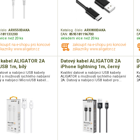
číslo:
ARX550DAKA
Katalog. číslo:
ARX800DAKA
Ka
5181133200
EAN:
8595181196700
E
více než 20 ks
skladem více než 20 ks
s
akoupit na e-shopu pro koncové
zakoupit na e-shopu pro koncové
kazníky www.aligator.cz
zákazníky www.aligator.cz
 kabel ALIGATOR 2A
Datový kabel ALIGATOR 2A
D
USB 1m, bílý
iPhone lightning 1m, černý
i
datové a nabíjecí USB kabely
Kvalitní datové a nabíjecí USB kabely
Kv
 s možností rychlého nabíjení
ALIGATOR s možností rychlého nabíjení
A
ý a nabíjecí MicroUSB kabel...
2A. Datový a nabíjecí USB kabel pro...
2A