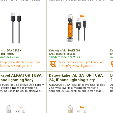
číslo:
DAKC2ABK
Katalog. číslo:
DAKT001
Ka
5181148389
EAN:
8595181189535
E
více než 20 ks
skladem více než 20 ks
s
akoupit na e-shopu pro koncové
zakoupit na e-shopu pro koncové
kazníky www.aligator.cz
zákazníky www.aligator.cz
ý kabel ALIGATOR TUBA
Datový kabel ALIGATOR TUBA
D
hone lightning šedý
2A, iPhone lightning zlatý
2
 TUBA jsou špičkové USB kabely
ALIGATOR TUBA jsou špičkové USB kabely
A
í kvalitě s možností rychlého
v nejvyšší kvalitě s možností rychlého
v 
2A. Součástí balení je stahovací...
nabíjení 2A. Součástí balení je stahovací...
na