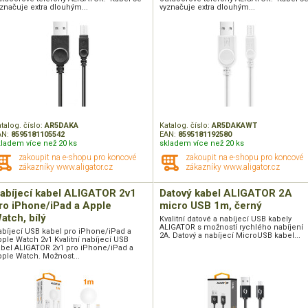
značuje extra dlouhým...
vyznačuje extra dlouhým...
talog. číslo:
AR5DAKA
Katalog. číslo:
AR5DAKAWT
AN:
8595181105542
EAN:
8595181192580
kladem více než 20 ks
skladem více než 20 ks
zakoupit na e-shopu pro koncové
zakoupit na e-shopu pro koncové
zákazníky www.aligator.cz
zákazníky www.aligator.cz
abíjecí kabel ALIGATOR 2v1
Datový kabel ALIGATOR 2A
ro iPhone/iPad a Apple
micro USB 1m, černý
atch, bílý
Kvalitní datové a nabíjecí USB kabely
ALIGATOR s možností rychlého nabíjení
abíjecí USB kabel pro iPhone/iPad a
2A. Datový a nabíjecí MicroUSB kabel...
ple Watch 2v1 Kvalitní nabíjecí USB
abel ALIGATOR 2v1 pro iPhone/iPad a
pple Watch. Možnost...