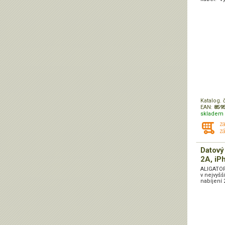
Katalog. 
EAN:
859
skladem 
z
zá
Datov
2A, iP
ALIGATOR
v nejvyšš
nabíjení 