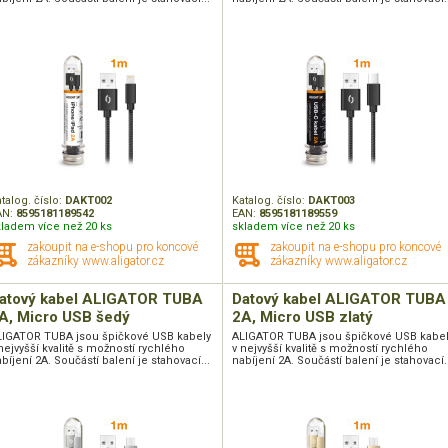
talog. číslo:
DAKT002
Katalog. číslo:
DAKT003
AN:
8595181189542
EAN:
8595181189559
kladem více než 20 ks
skladem více než 20 ks
zakoupit na e-shopu pro koncové
zakoupit na e-shopu pro koncové
zákazníky www.aligator.cz
zákazníky www.aligator.cz
atový kabel ALIGATOR TUBA
Datový kabel ALIGATOR TUBA
A, Micro USB šedý
2A, Micro USB zlatý
LIGATOR TUBA jsou špičkové USB kabely
ALIGATOR TUBA jsou špičkové USB kabe
nejvyšší kvalitě s možností rychlého
v nejvyšší kvalitě s možností rychlého
bíjení 2A. Součástí balení je stahovací...
nabíjení 2A. Součástí balení je stahovací..