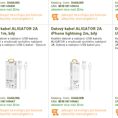
číslo:
DAKA002
Katalog. číslo:
DAKA003
Ka
5181149409
EAN:
8595181149416
E
více než 20 ks
skladem více než 20 ks
s
akoupit na e-shopu pro koncové
zakoupit na e-shopu pro koncové
kazníky www.aligator.cz
zákazníky www.aligator.cz
 kabel ALIGATOR 2A
Datový kabel ALIGATOR 2A
D
1m, bílý
iPhone lightning 2m, bílý
U
datové a nabíjecí USB kabely
Kvalitní datové a nabíjecí USB kabely
Kv
 s možností rychlého nabíjení
ALIGATOR s možností rychlého nabíjení
A
ý a nabíjecí USB-C kabel: Vysoce
2A. Datový a nabíjecí USB kabel pro...
2A
kv
číslo:
DAKA006
Katalog. číslo:
DAKA008
Ka
5181149447
EAN:
8595181149461
E
více než 20 ks
skladem více než 20 ks
s
akoupit na e-shopu pro koncové
zakoupit na e-shopu pro koncové
kazníky www.aligator.cz
zákazníky www.aligator.cz