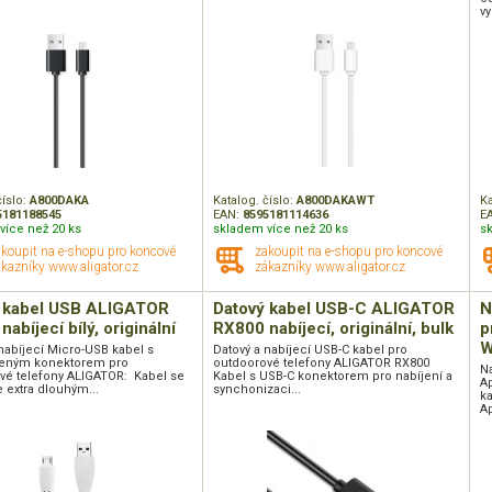
vy
číslo:
A800DAKA
Katalog. číslo:
A800DAKAWT
Ka
5181188545
EAN:
8595181114636
E
více než 20 ks
skladem více než 20 ks
s
akoupit na e-shopu pro koncové
zakoupit na e-shopu pro koncové
kazníky www.aligator.cz
zákazníky www.aligator.cz
 kabel USB ALIGATOR
Datový kabel USB-C ALIGATOR
N
abíjecí bílý, originální
RX800 nabíjecí, originální, bulk
p
W
nabíjecí Micro-USB kabel s
Datový a nabíjecí USB-C kabel pro
ženým konektorem pro
outdoorové telefony ALIGATOR RX800
N
vé telefony ALIGATOR: Kabel se
Kabel s USB-C konektorem pro nabíjení a
Ap
 extra dlouhým...
synchonizaci...
k
A