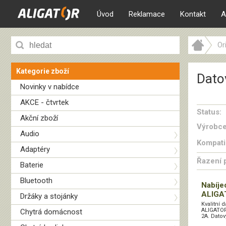
Úvod
Reklamace
Kontakt
A
Or
Kategorie zboží
Datov
Novinky v nabídce
AKCE - čtvrtek
Status:
Akční zboží
Výrobce
Audio
Kompatib
Adaptéry
Řazení 
Baterie
Bluetooth
Nabíje
ALIGA
Držáky a stojánky
Kvalitní 
ALIGATOR
Chytrá domácnost
2A. Datov