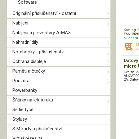
Software
Originální příslušenství - ostatní
Nabíjení
Katalog. 
Nabíjení a prezentéry A-MAX
EAN:
859
skladem 
Náhradní díly
z
zá
Notebooky - příslušenství
Datový
Ochrana displeje
micro 
Paměti a čtečky
Kvalitní 
ALIGATOR
2A. Datov
Pouzdra
Powerbanky
Šňůrky na krk a ruku
Selfie tyče
Stylusy
SIM karty a příslušenství
Virtuální realita