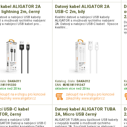
 kabel ALIGATOR 2A
Datový kabel ALIGATOR 2A
D
 lightning 2m, černý
USB-C 2m, bílý
o
2
datové a nabíjecí USB kabely
Kvalitní datové a nabíjecí USB kabely
 s možností rychlého nabíjení
ALIGATOR s možností rychlého nabíjení
Da
ý a nabíjecí USB kabel pro...
2A. Datový a nabíjecí USB-C kabel: Vysoce
p
kvalitní...
o
vy
číslo:
DAKA011
Katalog. číslo:
DAKA012
Ka
5181191330
EAN:
8595181191347
E
více než 20 ks
skladem více než 20 ks
s
akoupit na e-shopu pro koncové
zakoupit na e-shopu pro koncové
kazníky www.aligator.cz
zákazníky www.aligator.cz
cí USB-C kabel
Datový kabel ALIGATOR TUBA
D
TOR, černý
2A, Micro USB černý
2
datový a nabíjecí USB
ALIGATOR TUBA jsou špičkové USB kabely
A
IGATOR Datový a nabíjecí USB-C
v nejvyšší kvalitě s možností rychlého
v 
soce kvalitní konektory Délka:...
nabíjení 2A. Součástí balení je stahovací...
na