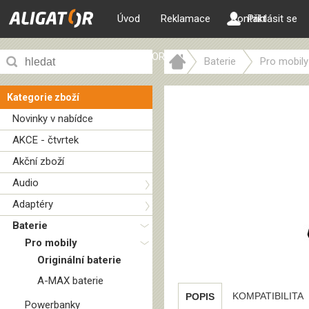
Úvod
Reklamace
Kontakt
Přihlásit se
ALIGATOR web
Baterie
Pro mobily
Kategorie zboží
Novinky v nabídce
AKCE - čtvrtek
Akční zboží
Audio
Adaptéry
Baterie
Pro mobily
Originální baterie
A-MAX baterie
KOMPATIBILITA
POPIS
Powerbanky