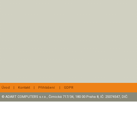
Úvod
|
Kontakt
|
Přihlášení
|
GDPR
© ADART COMPUTERS s.r.o., Čimická 717/34, 180 00 Praha 8, IČ: 25074547, DIČ:
CZ25074547 Zapsaná v OR, sp. zn.: C47307 u rejstříkového soudu v Praze