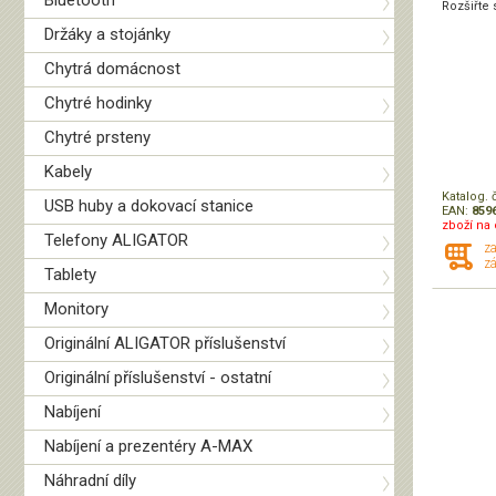
Bluetooth
Rozšiřte s
Držáky a stojánky
Chytrá domácnost
Chytré hodinky
Chytré prsteny
Kabely
Katalog. 
USB huby a dokovací stanice
EAN:
859
zboží na 
Telefony ALIGATOR
z
zá
Tablety
Monitory
Originální ALIGATOR příslušenství
Originální příslušenství - ostatní
Nabíjení
Nabíjení a prezentéry A-MAX
Náhradní díly