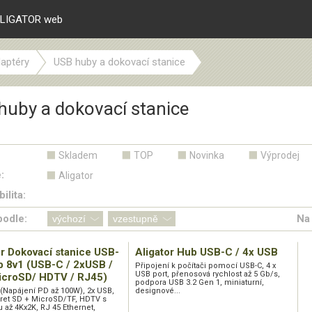
LIGATOR web
aptéry
USB huby a dokovací stanice
huby a dokovací stanice
Skladem
TOP
Novinka
Výprodej
:
Aligator
ilita:
podle:
Na 
or Dokovací stanice USB-
Aligator Hub USB-C / 4x USB
b 8v1 (USB-C / 2xUSB /
Připojení k počítači pomocí USB-C, 4 x
USB port, přenosová rychlost až 5 Gb/s,
icroSD/ HDTV / RJ45)
podpora USB 3.2 Gen 1, miniaturní,
 (Napájení PD až 100W), 2x USB,
designové...
aret SD + MicroSD/TF, HDTV s
 až 4Kx2K, RJ 45 Ethernet,