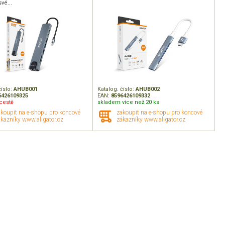
vé...
číslo:
AHUB001
Katalog. číslo:
AHUB002
6426109325
EAN:
8596426109332
cestě
skladem více než 20 ks
akoupit na e-shopu pro koncové
zakoupit na e-shopu pro koncové
kazníky www.aligator.cz
zákazníky www.aligator.cz