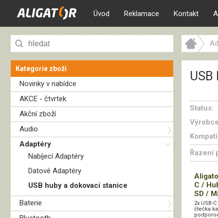
Úvod
Reklamace
Kontakt
A
Ad
Kategorie zboží
USB 
Novinky v nabídce
AKCE - čtvrtek
Status:
Akční zboží
Výrobce
Audio
Kompatib
Adaptéry
Řazení 
Nabíjecí Adaptéry
Datové Adaptéry
Aligat
C / Hu
USB huby a dokovací stanice
SD / M
Baterie
2x USB-C
čtečka k
podporou