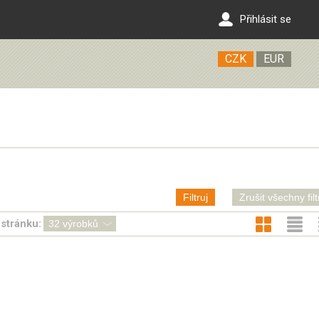
Přihlásit se
CZK
EUR
Filtruj
Zrušit všechny filt
stránku: