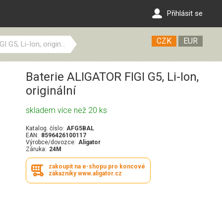
Přihlásit se
CZK
EUR
 G5, Li-Ion, origin...
Baterie ALIGATOR FIGI G5, Li-Ion,
originální
skladem více než 20 ks
Katalog. číslo:
AFG5BAL
EAN:
8596426100117
Výrobce/dovozce:
Aligator
Záruka:
24M
zakoupit na e-shopu pro koncové
zákazníky www.aligator.cz