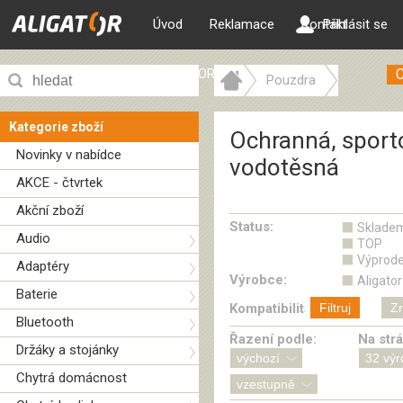
Úvod
Reklamace
Kontakt
Přihlásit se
ALIGATOR web
Pouzdra
Ochranná, sportovní a vodotě
Kategorie zboží
Ochranná, sport
Novinky v nabídce
vodotěsná
AKCE - čtvrtek
Akční zboží
Status:
Sklade
Audio
TOP
Výprode
Adaptéry
Výrobce:
Aligator
Baterie
Kompatibilita:
Filtruj
Zr
Bluetooth
Řazení podle:
Na str
Držáky a stojánky
Chytrá domácnost