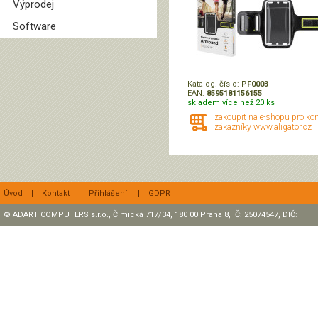
Výprodej
Software
Katalog. číslo:
PF0003
EAN:
8595181156155
skladem více než 20 ks
zakoupit na e-shopu pro ko
zákazníky www.aligator.cz
Úvod
|
Kontakt
|
Přihlášení
|
GDPR
© ADART COMPUTERS s.r.o., Čimická 717/34, 180 00 Praha 8, IČ: 25074547, DIČ:
CZ25074547 Zapsaná v OR, sp. zn.: C47307 u rejstříkového soudu v Praze