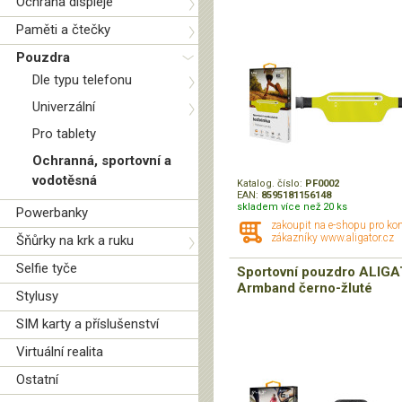
Ochrana displeje
Paměti a čtečky
Pouzdra
Dle typu telefonu
Univerzální
Pro tablety
Ochranná, sportovní a
vodotěsná
Katalog. číslo:
PF0002
EAN:
8595181156148
skladem více než 20 ks
Powerbanky
zakoupit na e-shopu pro ko
zákazníky www.aligator.cz
Šňůrky na krk a ruku
Selfie tyče
Sportovní pouzdro ALIG
Armband černo-žluté
Stylusy
SIM karty a příslušenství
Virtuální realita
Ostatní