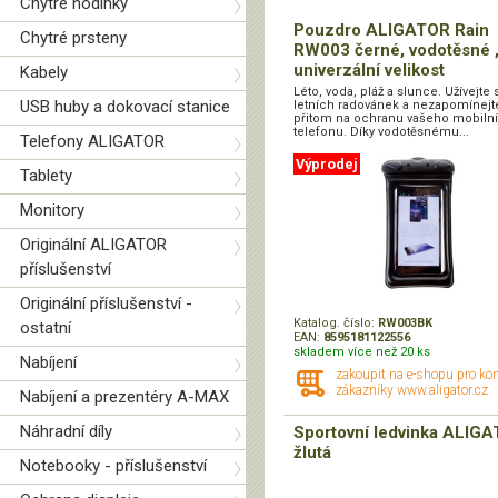
Chytré hodinky
Pouzdro ALIGATOR Rain
Chytré prsteny
RW003 černé, vodotěsné 
univerzální velikost
Kabely
Léto, voda, pláž a slunce. Užívejte 
USB huby a dokovací stanice
letních radovánek a nezapomínejt
přitom na ochranu vašeho mobiln
telefonu. Díky vodotěsnému...
Telefony ALIGATOR
Výprodej
Tablety
Monitory
Originální ALIGATOR
příslušenství
Originální příslušenství -
Katalog. číslo:
RW003BK
ostatní
EAN:
8595181122556
skladem více než 20 ks
Nabíjení
zakoupit na e-shopu pro ko
zákazníky www.aligator.cz
Nabíjení a prezentéry A-MAX
Náhradní díly
Sportovní ledvinka ALIG
žlutá
Notebooky - příslušenství