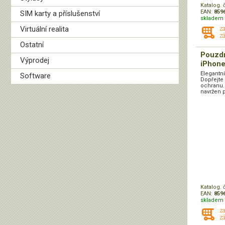
Katalog. 
EAN:
859
SIM karty a příslušenství
skladem 
Virtuální realita
z
zá
Ostatní
Pouzd
Výprodej
iPhone
Elegantn
Software
Dopřejte
ochranu.
navržen p
Katalog. 
EAN:
859
skladem 
z
zá