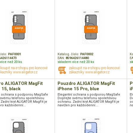
číslo:
PAF0001
Katalog. číslo:
PAF0002
Ka
6426114473
EAN:
8596426114480
E
více než 20 ks
skladem více než 20 ks
s
akoupit na e-shopu pro koncové
zakoupit na e-shopu pro koncové
kazníky www.aligator.cz
zákazníky www.aligator.cz
ro ALIGATOR MagFit
Pouzdro ALIGATOR MagFit
P
 15, black
iPhone 15 Pro, blue
i
í ochrana s podporou MagSafe
Elegantní ochrana s podporou MagSafe
E
 svému telefonu spolehlivou
Dopřejte svému telefonu spolehlivou
D
 Zadní kryt ALIGATOR MagFit je
ochranu. Zadní kryt ALIGATOR MagFit je
oc
ro každodenní...
navržen pro každodenní...
na