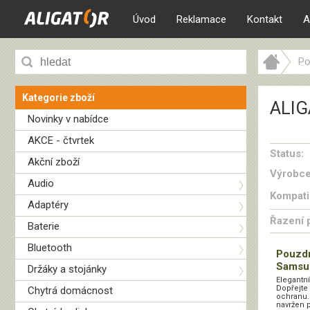
Úvod
Reklamace
Kontakt
A
Po
Kategorie zboží
ALIG
Novinky v nabídce
AKCE - čtvrtek
Status:
Akční zboží
Výrobce
Audio
Kompatib
Adaptéry
Řazení 
Baterie
Bluetooth
Pouzd
Samsun
Držáky a stojánky
Elegantn
Dopřejte
Chytrá domácnost
ochranu.
navržen p