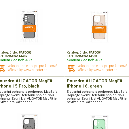
talog. číslo:
PAF0003
Katalog. číslo:
PAF0004
AN:
8596426114497
EAN:
8596426114503
kladem více než 20 ks
skladem více než 20 ks
zakoupit na e-shopu pro koncové
zakoupit na e-shopu pro koncové
zákazníky www.aligator.cz
zákazníky www.aligator.cz
ouzdro ALIGATOR MagFit
Pouzdro ALIGATOR MagFit
Phone 15 Pro, black
iPhone 16, green
legantní ochrana s podporou MagSafe
Elegantní ochrana s podporou MagSafe
opřejte svému telefonu spolehlivou
Dopřejte svému telefonu spolehlivou
hranu. Zadní kryt ALIGATOR MagFit je
ochranu. Zadní kryt ALIGATOR MagFit je
vržen pro každodenní...
navržen pro každodenní...