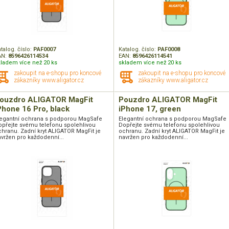
talog. číslo:
PAF0007
Katalog. číslo:
PAF0008
AN:
8596426114534
EAN:
8596426114541
kladem více než 20 ks
skladem více než 20 ks
zakoupit na e-shopu pro koncové
zakoupit na e-shopu pro koncové
zákazníky www.aligator.cz
zákazníky www.aligator.cz
ouzdro ALIGATOR MagFit
Pouzdro ALIGATOR MagFit
Phone 16 Pro, black
iPhone 17, green
legantní ochrana s podporou MagSafe
Elegantní ochrana s podporou MagSafe
opřejte svému telefonu spolehlivou
Dopřejte svému telefonu spolehlivou
hranu. Zadní kryt ALIGATOR MagFit je
ochranu. Zadní kryt ALIGATOR MagFit je
vržen pro každodenní...
navržen pro každodenní...