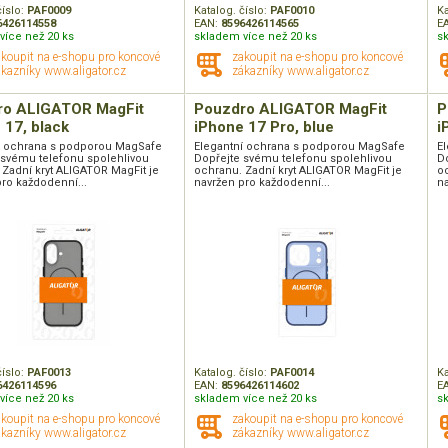
číslo:
PAF0009
Katalog. číslo:
PAF0010
Ka
6426114558
EAN:
8596426114565
E
více než 20 ks
skladem více než 20 ks
s
akoupit na e-shopu pro koncové
zakoupit na e-shopu pro koncové
kazníky www.aligator.cz
zákazníky www.aligator.cz
ro ALIGATOR MagFit
Pouzdro ALIGATOR MagFit
P
 17, black
iPhone 17 Pro, blue
i
í ochrana s podporou MagSafe
Elegantní ochrana s podporou MagSafe
E
 svému telefonu spolehlivou
Dopřejte svému telefonu spolehlivou
D
 Zadní kryt ALIGATOR MagFit je
ochranu. Zadní kryt ALIGATOR MagFit je
oc
ro každodenní...
navržen pro každodenní...
na
číslo:
PAF0013
Katalog. číslo:
PAF0014
Ka
6426114596
EAN:
8596426114602
E
více než 20 ks
skladem více než 20 ks
s
akoupit na e-shopu pro koncové
zakoupit na e-shopu pro koncové
kazníky www.aligator.cz
zákazníky www.aligator.cz