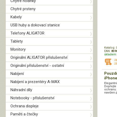
Chytré hodinky
Chytré prsteny
Kabely
USB huby a dokovací stanice
Telefony ALIGATOR
Tablety
Katalog. 
Monitory
EAN:
859
skladem 
Originální ALIGATOR příslušenství
z
zá
Originální příslušenství - ostatní
Pouzd
Nabíjení
iPhone
Nabíjení a prezentéry A-MAX
Elegantn
Dopřejte
Náhradní díly
ochranu.
navržen p
Notebooky - příslušenství
Ochrana displeje
Paměti a čtečky