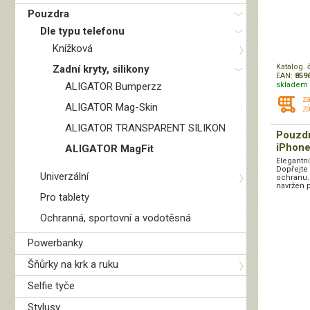
Pouzdra
Dle typu telefonu
Knížková
Katalog. 
Zadní kryty, silikony
EAN:
859
ALIGATOR Bumperzz
skladem 
z
ALIGATOR Mag-Skin
zá
ALIGATOR TRANSPARENT SILIKON
Pouzd
iPhone
ALIGATOR MagFit
Elegantn
Dopřejte
Univerzální
ochranu.
navržen p
Pro tablety
Ochranná, sportovní a vodotěsná
Powerbanky
Šňůrky na krk a ruku
Selfie tyče
Stylusy