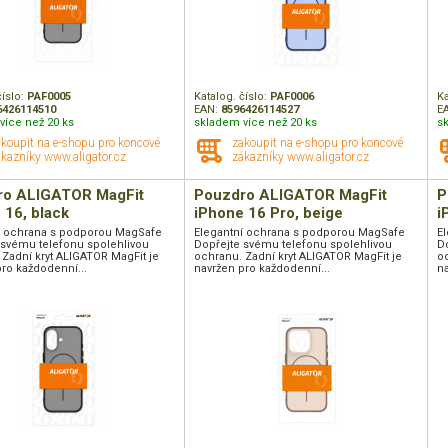
číslo:
PAF0005
Katalog. číslo:
PAF0006
Ka
6426114510
EAN:
8596426114527
E
více než 20 ks
skladem více než 20 ks
s
akoupit na e-shopu pro koncové
zakoupit na e-shopu pro koncové
kazníky www.aligator.cz
zákazníky www.aligator.cz
ro ALIGATOR MagFit
Pouzdro ALIGATOR MagFit
P
 16, black
iPhone 16 Pro, beige
i
í ochrana s podporou MagSafe
Elegantní ochrana s podporou MagSafe
E
 svému telefonu spolehlivou
Dopřejte svému telefonu spolehlivou
D
 Zadní kryt ALIGATOR MagFit je
ochranu. Zadní kryt ALIGATOR MagFit je
oc
ro každodenní...
navržen pro každodenní...
na