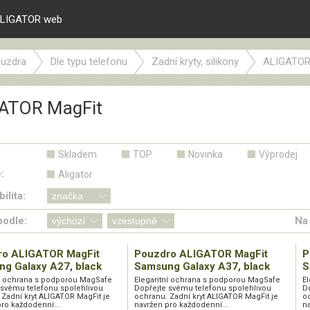
LIGATOR web
uzdra
Dle typu telefonu
Zadní kryty, silikony
ALIGATOR
ATOR MagFit
Skladem
TOP
Novinka
Výprodej
:
Aligator
ilita:
podle:
Na 
ro ALIGATOR MagFit
Pouzdro ALIGATOR MagFit
P
g Galaxy A27, black
Samsung Galaxy A37, black
S
í ochrana s podporou MagSafe
Elegantní ochrana s podporou MagSafe
E
 svému telefonu spolehlivou
Dopřejte svému telefonu spolehlivou
D
 Zadní kryt ALIGATOR MagFit je
ochranu. Zadní kryt ALIGATOR MagFit je
oc
ro každodenní...
navržen pro každodenní...
na