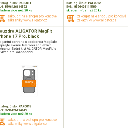
talog. číslo:
PAF0011
Katalog. číslo:
PAF0012
AN:
8596426114572
EAN:
8596426114589
kladem více než 20 ks
skladem více než 20 ks
zakoupit na e-shopu pro koncové
zakoupit na e-shopu pro koncové
zákazníky www.aligator.cz
zákazníky www.aligator.cz
ouzdro ALIGATOR MagFit
Phone 17 Pro, black
legantní ochrana s podporou MagSafe
opřejte svému telefonu spolehlivou
hranu. Zadní kryt ALIGATOR MagFit je
vržen pro každodenní...
talog. číslo:
PAF0015
AN:
8596426114619
kladem více než 20 ks
zakoupit na e-shopu pro koncové
zákazníky www.aligator.cz