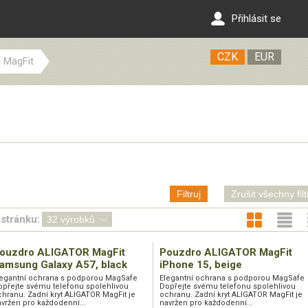
Přihlásit se
CZK
EUR
 MagFit
Filtruj
Zrušit všechny filt
stránku:
ouzdro ALIGATOR MagFit
Pouzdro ALIGATOR MagFit
amsung Galaxy A57, black
iPhone 15, beige
legantní ochrana s podporou MagSafe
Elegantní ochrana s podporou MagSafe
opřejte svému telefonu spolehlivou
Dopřejte svému telefonu spolehlivou
hranu. Zadní kryt ALIGATOR MagFit je
ochranu. Zadní kryt ALIGATOR MagFit je
vržen pro každodenní...
navržen pro každodenní...