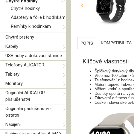
Chytré hodinky
‹
Chytré hodinky
Adaptéry a fólie k hodinkám
Řemínky k hodinkám
Chytré prsteny
KOMPATIBILITA
POPIS
Kabely
USB huby a dokovací stanice
Klíčové vlastnosti
Telefony ALIGATOR
Špičkový dotykový disp
Tablety
Více než 100 ciferníků
Telefonování z hodine
Monitory
Měření tepové frekven
Měření kroků a spotře
Originální ALIGATOR
Desítky sportů na výb
Zdravotní a fitness fu
příslušenství
České i slovenské ovl
Originální příslušenství -
ostatní
Nabíjení
Nabíjení a prezentéry A-MAX