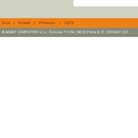
Úvod
|
Kontakt
|
Přihlášení
|
GDPR
© ADART COMPUTERS s.r.o., Čimická 717/34, 180 00 Praha 8, IČ: 25074547, DIČ:
CZ25074547 Zapsaná v OR, sp. zn.: C47307 u rejstříkového soudu v Praze