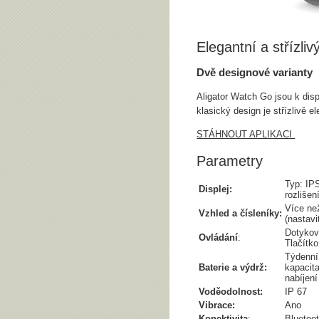
Elegantní a střízliv
Dvě designové varianty
Aligator Watch Go jsou k disp
klasický design je střízlivě 
STÁHNOUT APLIKACI
Parametry
Typ: IPS
Displej:
rozlišen
Více ne
Vzhled a čísleníky:
(nastavi
Dotykov
Ovládání
:
Tlačítk
Týdenní
Baterie a výdrž:
kapacit
nabíjen
Voděodolnost:
IP 67
Vibrace:
Ano
Konektivita
:
Bluetoot