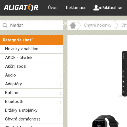
Úvod
Reklamace
Kontakt
Přihlásit se
ALIGATOR web
Chytré hodinky
Ch
Kategorie zboží
Novinky v nabídce
AKCE - čtvrtek
Akční zboží
Audio
Adaptéry
Baterie
Bluetooth
Držáky a stojánky
Chytrá domácnost