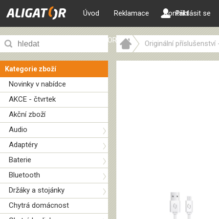
Úvod
Reklamace
Kontakt
Přihlásit se
ALIGATOR web
Originální příslušenství
Kategorie zboží
Novinky v nabídce
AKCE - čtvrtek
Akční zboží
Audio
Adaptéry
Baterie
Bluetooth
Držáky a stojánky
Chytrá domácnost