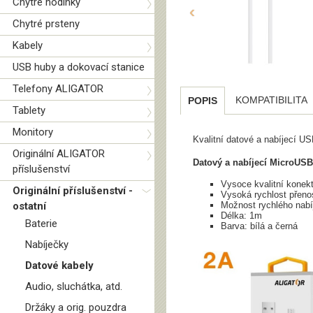
Chytré hodinky
‹
Chytré prsteny
Kabely
USB huby a dokovací stanice
Telefony ALIGATOR
KOMPATIBILITA
POPIS
Tablety
Monitory
Kvalitní datové a nabíjecí 
Originální ALIGATOR
Datový a nabíjecí MicroUS
příslušenství
Vysoce kvalitní konek
Originální příslušenství -
Vysoká rychlost přeno
ostatní
Možnost rychlého nabí
Délka: 1m
Baterie
Barva: bílá a černá
Nabíječky
Datové kabely
Audio, sluchátka, atd.
Držáky a orig. pouzdra