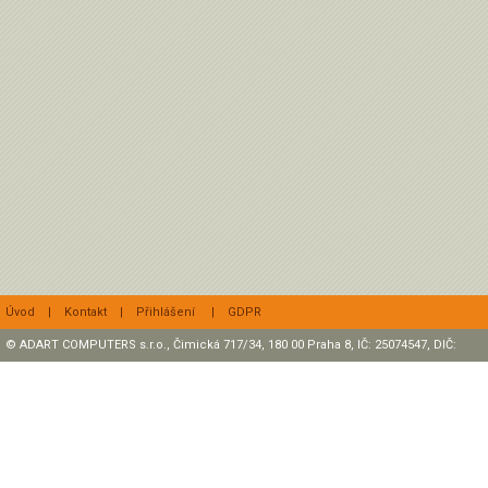
Úvod
|
Kontakt
|
Přihlášení
|
GDPR
© ADART COMPUTERS s.r.o., Čimická 717/34, 180 00 Praha 8, IČ: 25074547, DIČ:
CZ25074547 Zapsaná v OR, sp. zn.: C47307 u rejstříkového soudu v Praze