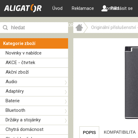
Úvod
Reklamace
Kontakt
Přihlásit se
ALIGATOR web
Originální příslušenství
Kategorie zboží
Novinky v nabídce
AKCE - čtvrtek
Akční zboží
Audio
Adaptéry
Baterie
Bluetooth
Držáky a stojánky
Chytrá domácnost
KOMPATIBILITA
POPIS