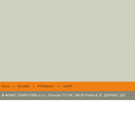
Úvod
|
Kontakt
|
Přihlášení
|
GDPR
© ADART COMPUTERS s.r.o., Čimická 717/34, 180 00 Praha 8, IČ: 25074547, DIČ:
CZ25074547 Zapsaná v OR, sp. zn.: C47307 u rejstříkového soudu v Praze