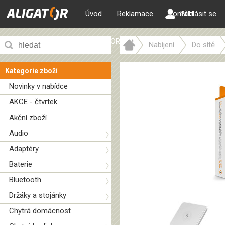
Úvod
Reklamace
Kontakt
Přihlásit se
ALIGATOR web
Nabíjení
Do sítě
Kategorie zboží
Novinky v nabídce
AKCE - čtvrtek
Akční zboží
Audio
Adaptéry
Baterie
Bluetooth
Držáky a stojánky
Chytrá domácnost