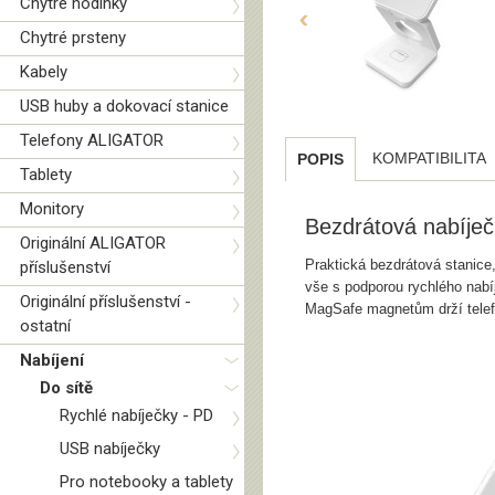
Chytré hodinky
‹
Chytré prsteny
Kabely
USB huby a dokovací stanice
Telefony ALIGATOR
KOMPATIBILITA
POPIS
Tablety
Monitory
Bezdrátová nabíječ
Originální ALIGATOR
Praktická bezdrátová stanice,
příslušenství
vše s podporou rychlého nab
Originální příslušenství -
MagSafe magnetům drží telefo
ostatní
Nabíjení
Do sítě
Rychlé nabíječky - PD
USB nabíječky
Pro notebooky a tablety