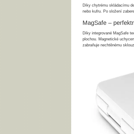
Díky chytrému skládacímu des
nebo kufru. Po složení zaber
MagSafe – perfektní
Díky integrované MagSafe tec
plochou. Magnetické uchycení 
zabraňuje nechtěnému sklouz