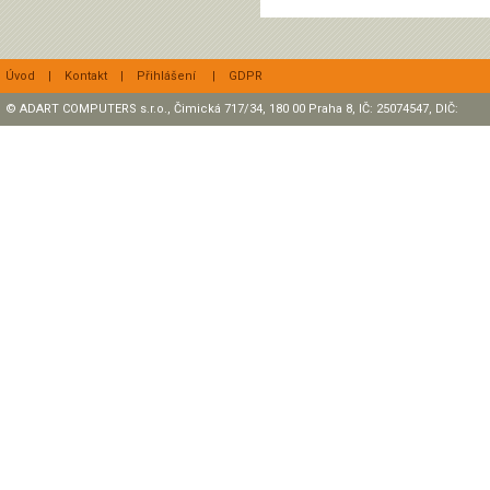
Úvod
|
Kontakt
|
Přihlášení
|
GDPR
© ADART COMPUTERS s.r.o., Čimická 717/34, 180 00 Praha 8, IČ: 25074547, DIČ:
CZ25074547 Zapsaná v OR, sp. zn.: C47307 u rejstříkového soudu v Praze