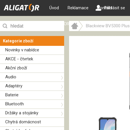
Úvod
Reklamace
Kontakt
Přihlásit se
ALIGATOR web
Blackview BV5300 Plus
Kategorie zboží
Novinky v nabídce
AKCE - čtvrtek
Akční zboží
Audio
Adaptéry
Baterie
Bluetooth
Držáky a stojánky
Chytrá domácnost