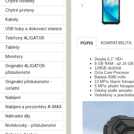
Chytré hodinky
‹
Chytré prsteny
Kabely
USB huby a dokovací stanice
Telefony ALIGATOR
KOMPATIBILITA
POPIS
Tablety
Monitory
Displej 6,1" HD+
8 GB RAM - až 24 GB
Originální ALIGATOR
128GB úložiště
příslušenství
Octa Core Procesor
Baterie 6580 mAh
Originální příslušenství -
13 MPix hlavní fotoapa
5 MPix přední fotoapar
ostatní
Odolný podle armádní
Vodotěsný a prachotě
Nabíjení
Nabíjení a prezentéry A-MAX
Náhradní díly
Notebooky - příslušenství