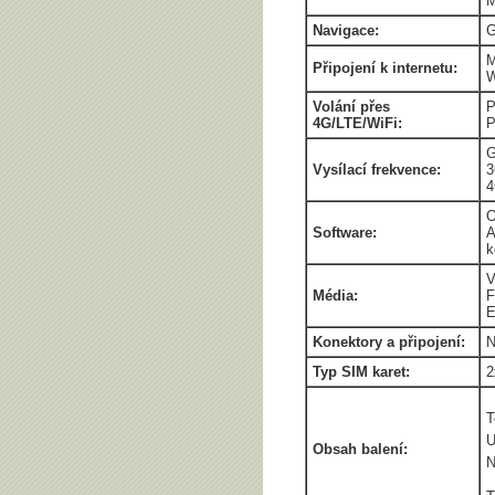
M
Navigace:
M
Připojení k internetu:
W
Volání přes
P
4G/LTE/WiFi:
P
G
Vysílací frekvence:
3
4
O
Software:
A
k
V
Média:
F
E
Konektory a připojení:
N
Typ SIM karet:
2
T
U
Obsah balení:
N