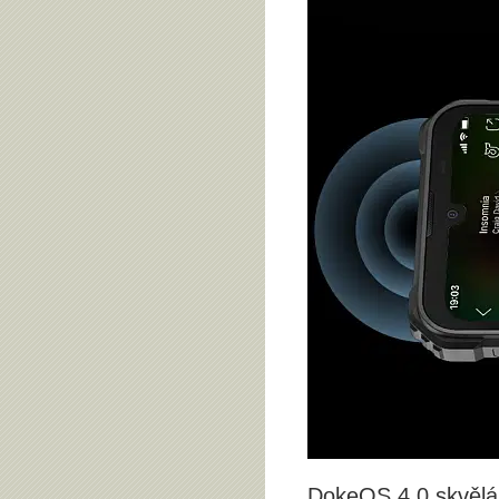
DokeOS 4.0 skvělá