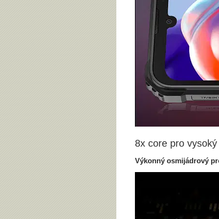
8x core pro vysoký
Výkonný osmijádrový p