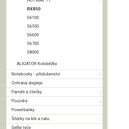
HOTWAV T7
RX850
S6100
S6550
S6600
S6700
S8000
ALIGATOR Koloběžky
Notebooky - příslušenství
Ochrana displeje
Paměti a čtečky
Pouzdra
Powerbanky
Šňůrky na krk a ruku
Selfie tyče