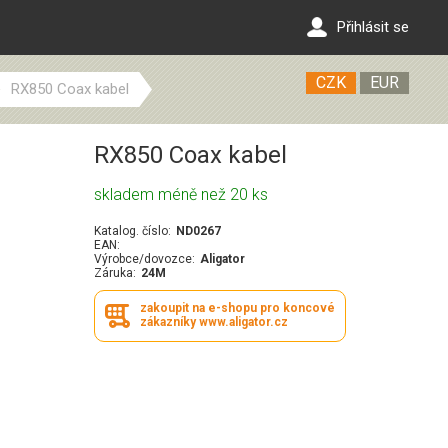
Přihlásit se
CZK
EUR
RX850 Coax kabel
RX850 Coax kabel
skladem méně než 20 ks
Katalog. číslo:
ND0267
EAN:
Výrobce/dovozce:
Aligator
Záruka:
24M
zakoupit na e-shopu pro koncové
zákazníky www.aligator.cz