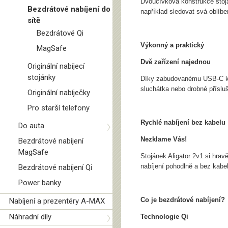
Dvoucívková konstrukce stoján
Bezdrátové nabíjení do
například sledovat svá oblíbe
sítě
Bezdrátové Qi
Výkonný a praktický
MagSafe
Dvě zařízení najednou
Originální nabíjecí
stojánky
Díky zabudovanému USB-C kon
sluchátka nebo drobné příslu
Originální nabíječky
Pro starší telefony
Rychlé nabíjení bez kabelu
Do auta
Nezklame Vás!
Bezdrátové nabíjení
MagSafe
Stojánek Aligator 2v1 si hr
nabíjení pohodlně a bez kabe
Bezdrátové nabíjení Qi
Power banky
Co je bezdrátové nabíjení?
Nabíjení a prezentéry A-MAX
Náhradní díly
Technologie Qi