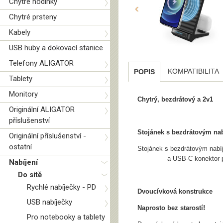
Chytré hodinky
‹
Chytré prsteny
Kabely
USB huby a dokovací stanice
Telefony ALIGATOR
KOMPATIBILITA
POPIS
Tablety
Monitory
Chytrý, bezdrátový a 2v1
Originální ALIGATOR
příslušenství
Stojánek s bezdrátovým na
Originální příslušenství -
ostatní
Stojánek s bezdrátovým nabíj
a USB-C konektor pro nabí
Nabíjení
Do sítě
Rychlé nabíječky - PD
Dvoucívk
USB nabíječky
Naprosto bez starostí!
Pro notebooky a tablety