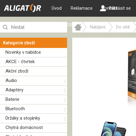
Úvod
Reklamace
Kontakt
Přihlásit se
ALIGATOR web
Nabíjení
Do sítě
Kategorie zboží
Novinky v nabídce
AKCE - čtvrtek
Akční zboží
Audio
Adaptéry
Baterie
Bluetooth
Držáky a stojánky
Chytrá domácnost