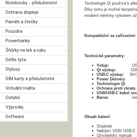
Notebooky - příslušenství
Technologie Qi používá k pře
Díky tomu je možné bezpečně 
Ochrana displeje
moderní telefony výkonem až
Paměti a čtečky
Pouzdra
Kompatibilní se zařízeními
Powerbanky
Šňůrky na krk a ruku
Technické parametry:
Selfie tyče
Vstup:
US
Stylusy
Qi výstup:
15
USB-C výstup:
9V
SIM karty a příslušenství
Power Delivery
Technologie Qi
Virtuální realita
Ochrana proti zkratu 
USB/USB-C kabel sou
Ostatní
Barva:
čer
Výprodej
Software
Obsah balení:
Stojánek
Nabíjecí USB/ USB-C 
Uživatelský manuál