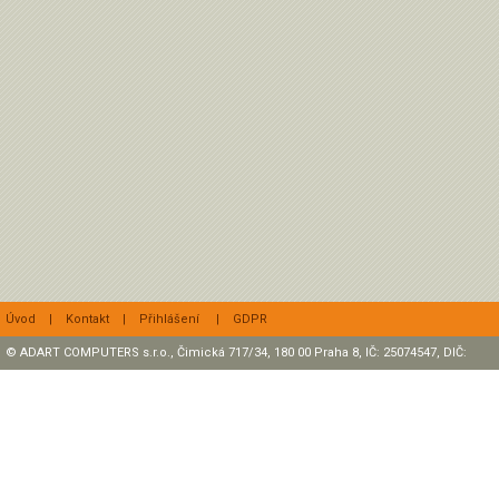
Úvod
|
Kontakt
|
Přihlášení
|
GDPR
© ADART COMPUTERS s.r.o., Čimická 717/34, 180 00 Praha 8, IČ: 25074547, DIČ:
CZ25074547 Zapsaná v OR, sp. zn.: C47307 u rejstříkového soudu v Praze