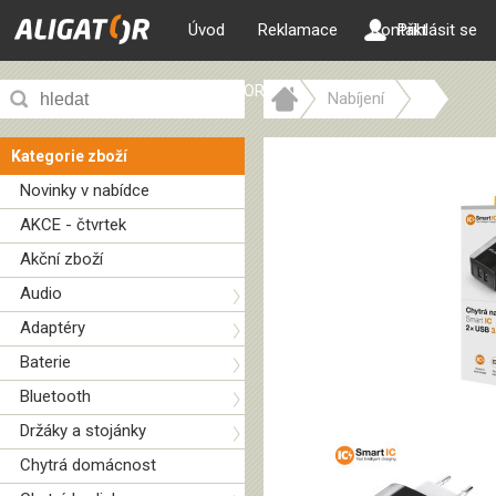
Úvod
Reklamace
Kontakt
Přihlásit se
ALIGATOR web
Nabíjení
Kategorie zboží
Novinky v nabídce
AKCE - čtvrtek
Akční zboží
Audio
Adaptéry
Baterie
Bluetooth
Držáky a stojánky
Chytrá domácnost