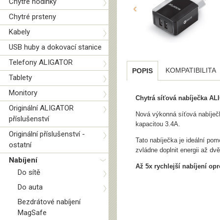
Chytré hodinky
‹
Chytré prsteny
Kabely
USB huby a dokovací stanice
Telefony ALIGATOR
KOMPATIBILITA
POPIS
Tablety
Monitory
Chytrá síťová nabíječka AL
Originální ALIGATOR
Nová výkonná síťová nabíječ
příslušenství
kapacitou 3.4A.
Originální příslušenství -
Tato nabíječka je ideální pom
ostatní
zvládne doplnit energii až dv
Nabíjení
Až 5x rychlejší nabíjení op
Do sítě
Do auta
Bezdrátové nabíjení
MagSafe