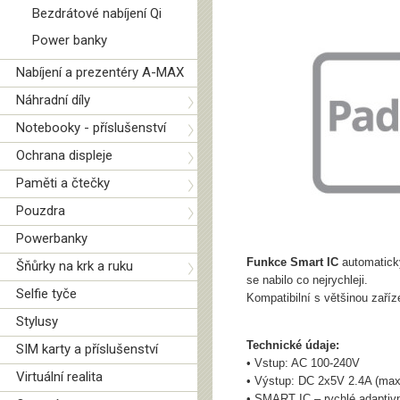
Bezdrátové nabíjení Qi
Power banky
Nabíjení a prezentéry A-MAX
Náhradní díly
Notebooky - příslušenství
Ochrana displeje
Paměti a čtečky
Pouzdra
Powerbanky
Funkce Smart IC
automaticky
Šňůrky na krk a ruku
se nabilo co nejrychleji.
Selfie tyče
Kompatibilní s většinou zaří
Stylusy
Technické údaje:
SIM karty a příslušenství
• Vstup: AC 100-240V
Virtuální realita
• Výstup: DC 2x5V 2.4A (max
• SMART IC – rychlé adaptiv