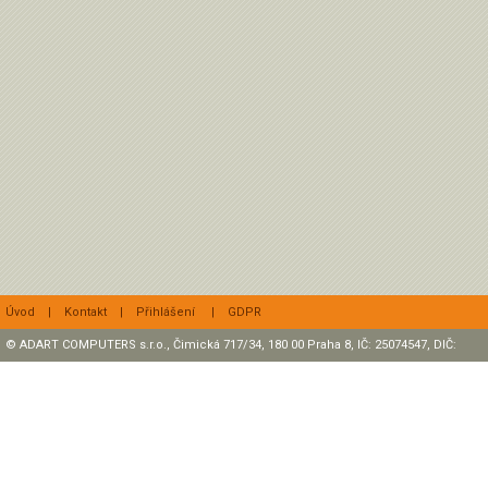
Úvod
|
Kontakt
|
Přihlášení
|
GDPR
© ADART COMPUTERS s.r.o., Čimická 717/34, 180 00 Praha 8, IČ: 25074547, DIČ:
CZ25074547 Zapsaná v OR, sp. zn.: C47307 u rejstříkového soudu v Praze