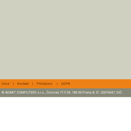
Úvod
|
Kontakt
|
Přihlášení
|
GDPR
© ADART COMPUTERS s.r.o., Čimická 717/34, 180 00 Praha 8, IČ: 25074547, DIČ:
CZ25074547 Zapsaná v OR, sp. zn.: C47307 u rejstříkového soudu v Praze