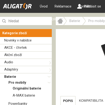
Úvod
Reklamace
Kontakt
Přihlásit se
ALIGATOR web
Baterie
Pro mobily
Kategorie zboží
Novinky v nabídce
AKCE - čtvrtek
Akční zboží
Audio
Adaptéry
Baterie
Pro mobily
Originální baterie
A-MAX baterie
KOMPATIBILITA
POPIS
Powerbanky