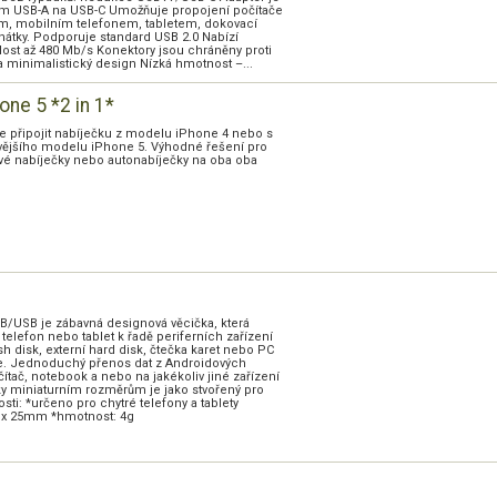
ím USB-A na USB-C Umožňuje propojení počítače
m, mobilním telefonem, tabletem, dokovací
chátky. Podporuje standard USB 2.0 Nabízí
ost až 480 Mb/s Konektory jsou chráněny proti
a minimalistický design Nízká hmotnost –...
ne 5 *2 in 1*
 připojit nabíječku z modelu iPhone 4 nebo s
ějšího modelu iPhone 5. Výhodné řešení pro
ťové nabíječky nebo autonabíječky na oba oba
/USB je zábavná designová věcička, která
ý telefon nebo tablet k řadě periferních zařízení
sh disk, externí hard disk, čtečka karet nebo PC
ce. Jednoduchý přenos dat z Androidových
ítač, notebook a nebo na jakékoliv jiné zařízení
ky miniaturním rozměrům je jako stvořený pro
osti: *určeno pro chytré telefony a tablety
1 x 25mm *hmotnost: 4g