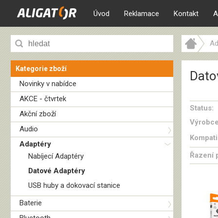
Úvod
Reklamace
Kontakt
A
Ad
Kategorie zboží
Dato
Novinky v nabídce
AKCE - čtvrtek
Status:
Akční zboží
Výrobce
Audio
Kompatib
Adaptéry
Řazení 
Nabíjecí Adaptéry
Datové Adaptéry
USB huby a dokovací stanice
Baterie