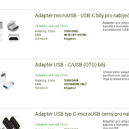
Adaptér microUSB - USB-C bílý pro nabíje
Adaptér pro přip
skladem více než 20 ks
kabelů s konekt
konektorem USB
Katalog. číslo:
SMA0465
EAN:
8595181149782
Výrobce:
Aligator
Adaptér USB - C/USB (OTG) bílý
Univerzální adapt
skladem více než 20 ks
periferních zaříz
myš či klávesnice
Katalog. číslo:
SMA0468
EAN:
6920680851867
Výrobce:
Aligator
Adaptér USB typ C-microUSB černý pro nab
Adaptér pro přip
skladem více než 20 ks
kabelů s konekt
microUSB.