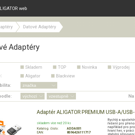
LIGATOR web
aptéry
Datové Adaptéry
vé Adaptéry
Skladem
TOP
Novinka
Výprodej
:
Aligator
Blackview
ilita:
podle:
Na 
Adaptér ALIGATOR PREMIUM USB-A/USB
Rychlý a spolehli
skladem více než 20 ks
řešení pro přenos
například pro pr
Katalog. číslo:
ADDA001
hraní her, v prá
EAN:
8596426111717
stabilní připoje