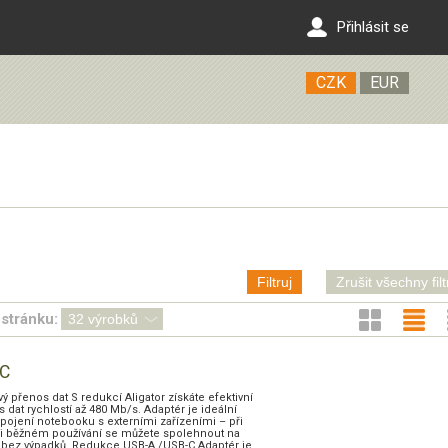
Přihlásit se
CZK
EUR
Filtruj
Zrušit všechny filt
stránku:
-C
vý přenos dat S redukcí Aligator získáte efektivní
 dat rychlostí až 480 Mb/s. Adaptér je ideální
opojení notebooku s externími zařízeními – při
ci i běžném používání se můžete spolehnout na
ní bez výpadků. Redukce USB-A /USB-C Adaptér je