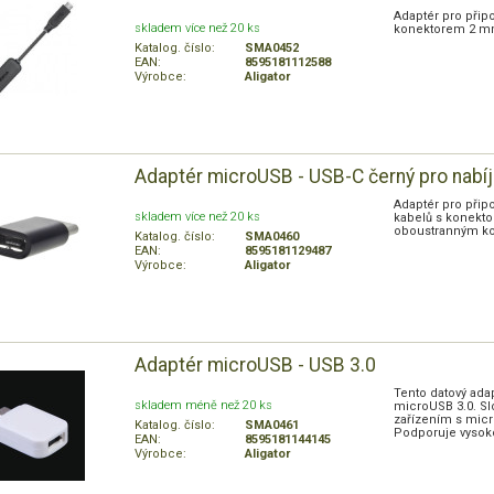
Adaptér pro přip
skladem více než 20 ks
konektorem 2 m
Katalog. číslo:
SMA0452
EAN:
8595181112588
Výrobce:
Aligator
Adaptér microUSB - USB-C černý pro nabíj
Adaptér pro přip
skladem více než 20 ks
kabelů s konekt
oboustranným k
Katalog. číslo:
SMA0460
EAN:
8595181129487
Výrobce:
Aligator
Adaptér microUSB - USB 3.0
Tento datový ada
skladem méně než 20 ks
microUSB 3.0. Sl
zařízením s mic
Katalog. číslo:
SMA0461
Podporuje vysoko
EAN:
8595181144145
Výrobce:
Aligator